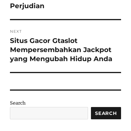
Perjudian
NEXT
Situs Gacor Gtaslot
Next
post:
Mempersembahkan Jackpot
yang Mengubah Hidup Anda
Search
SEARCH