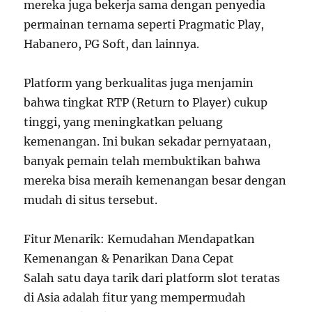
mereka juga bekerja sama dengan penyedia
permainan ternama seperti Pragmatic Play,
Habanero, PG Soft, dan lainnya.
Platform yang berkualitas juga menjamin
bahwa tingkat RTP (Return to Player) cukup
tinggi, yang meningkatkan peluang
kemenangan. Ini bukan sekadar pernyataan,
banyak pemain telah membuktikan bahwa
mereka bisa meraih kemenangan besar dengan
mudah di situs tersebut.
Fitur Menarik: Kemudahan Mendapatkan
Kemenangan & Penarikan Dana Cepat
Salah satu daya tarik dari platform slot teratas
di Asia adalah fitur yang mempermudah