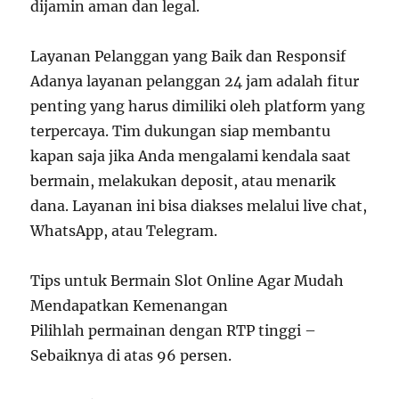
dijamin aman dan legal.
Layanan Pelanggan yang Baik dan Responsif
Adanya layanan pelanggan 24 jam adalah fitur
penting yang harus dimiliki oleh platform yang
terpercaya. Tim dukungan siap membantu
kapan saja jika Anda mengalami kendala saat
bermain, melakukan deposit, atau menarik
dana. Layanan ini bisa diakses melalui live chat,
WhatsApp, atau Telegram.
Tips untuk Bermain Slot Online Agar Mudah
Mendapatkan Kemenangan
Pilihlah permainan dengan RTP tinggi –
Sebaiknya di atas 96 persen.