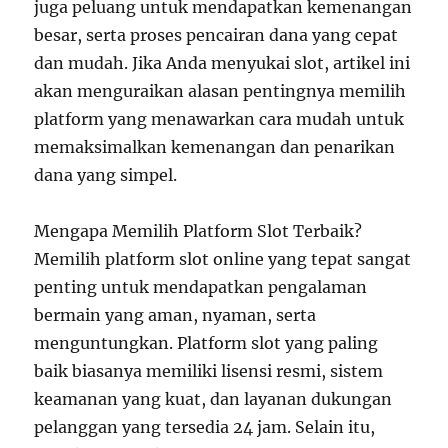
juga peluang untuk mendapatkan kemenangan
besar, serta proses pencairan dana yang cepat
dan mudah. Jika Anda menyukai slot, artikel ini
akan menguraikan alasan pentingnya memilih
platform yang menawarkan cara mudah untuk
memaksimalkan kemenangan dan penarikan
dana yang simpel.
Mengapa Memilih Platform Slot Terbaik?
Memilih platform slot online yang tepat sangat
penting untuk mendapatkan pengalaman
bermain yang aman, nyaman, serta
menguntungkan. Platform slot yang paling
baik biasanya memiliki lisensi resmi, sistem
keamanan yang kuat, dan layanan dukungan
pelanggan yang tersedia 24 jam. Selain itu,