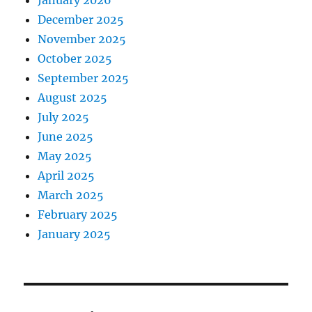
January 2026
December 2025
November 2025
October 2025
September 2025
August 2025
July 2025
June 2025
May 2025
April 2025
March 2025
February 2025
January 2025