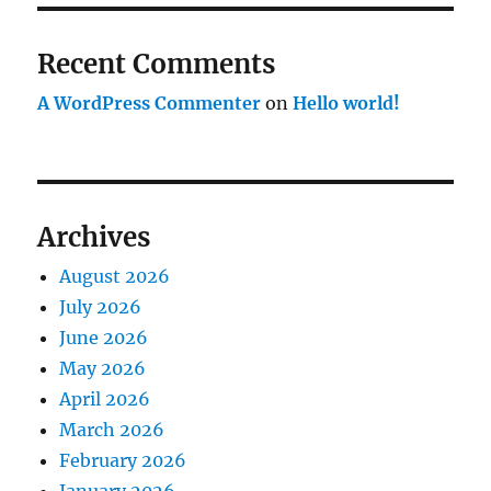
Recent Comments
A WordPress Commenter
on
Hello world!
Archives
August 2026
July 2026
June 2026
May 2026
April 2026
March 2026
February 2026