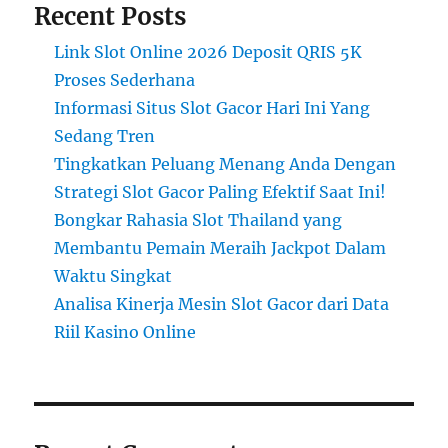
Recent Posts
Link Slot Online 2026 Deposit QRIS 5K
Proses Sederhana
Informasi Situs Slot Gacor Hari Ini Yang
Sedang Tren
Tingkatkan Peluang Menang Anda Dengan
Strategi Slot Gacor Paling Efektif Saat Ini!
Bongkar Rahasia Slot Thailand yang
Membantu Pemain Meraih Jackpot Dalam
Waktu Singkat
Analisa Kinerja Mesin Slot Gacor dari Data
Riil Kasino Online