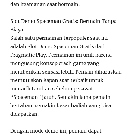
dan keamanan saat bermain.
Slot Demo Spaceman Gratis: Bermain Tanpa
Biaya
Salah satu permainan terpopuler saat ini
adalah Slot Demo Spaceman Gratis dari
Pragmatic Play. Permainan ini unik karena
mengusung konsep crash game yang
memberikan sensasi lebih. Pemain diharuskan
memutuskan kapan saat terbaik untuk
menarik taruhan sebelum pesawat
“Spaceman” jatuh. Semakin lama pemain
bertahan, semakin besar hadiah yang bisa
didapatkan.
Dengan mode demo ini, pemain dapat