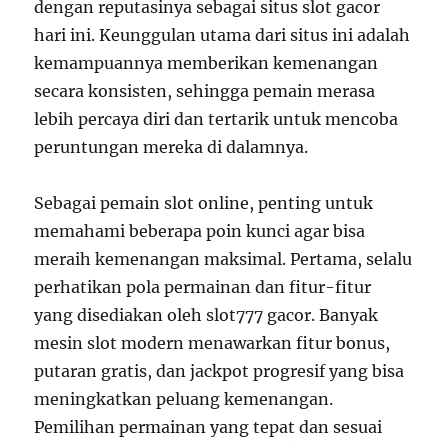
dengan reputasinya sebagai situs slot gacor
hari ini. Keunggulan utama dari situs ini adalah
kemampuannya memberikan kemenangan
secara konsisten, sehingga pemain merasa
lebih percaya diri dan tertarik untuk mencoba
peruntungan mereka di dalamnya.
Sebagai pemain slot online, penting untuk
memahami beberapa poin kunci agar bisa
meraih kemenangan maksimal. Pertama, selalu
perhatikan pola permainan dan fitur-fitur
yang disediakan oleh slot777 gacor. Banyak
mesin slot modern menawarkan fitur bonus,
putaran gratis, dan jackpot progresif yang bisa
meningkatkan peluang kemenangan.
Pemilihan permainan yang tepat dan sesuai