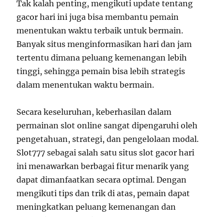
Tak kalah penting, mengikuti update tentang
gacor hari ini juga bisa membantu pemain
menentukan waktu terbaik untuk bermain.
Banyak situs menginformasikan hari dan jam
tertentu dimana peluang kemenangan lebih
tinggi, sehingga pemain bisa lebih strategis
dalam menentukan waktu bermain.
Secara keseluruhan, keberhasilan dalam
permainan slot online sangat dipengaruhi oleh
pengetahuan, strategi, dan pengelolaan modal.
Slot777 sebagai salah satu situs slot gacor hari
ini menawarkan berbagai fitur menarik yang
dapat dimanfaatkan secara optimal. Dengan
mengikuti tips dan trik di atas, pemain dapat
meningkatkan peluang kemenangan dan