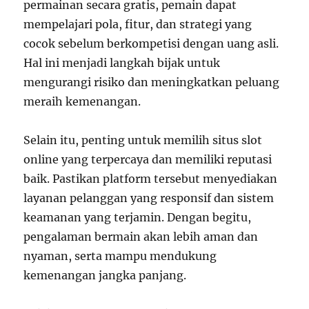
permainan secara gratis, pemain dapat
mempelajari pola, fitur, dan strategi yang
cocok sebelum berkompetisi dengan uang asli.
Hal ini menjadi langkah bijak untuk
mengurangi risiko dan meningkatkan peluang
meraih kemenangan.
Selain itu, penting untuk memilih situs slot
online yang terpercaya dan memiliki reputasi
baik. Pastikan platform tersebut menyediakan
layanan pelanggan yang responsif dan sistem
keamanan yang terjamin. Dengan begitu,
pengalaman bermain akan lebih aman dan
nyaman, serta mampu mendukung
kemenangan jangka panjang.