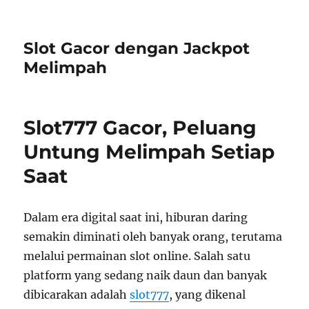
Slot Gacor dengan Jackpot
Melimpah
Slot777 Gacor, Peluang
Untung Melimpah Setiap
Saat
Dalam era digital saat ini, hiburan daring
semakin diminati oleh banyak orang, terutama
melalui permainan slot online. Salah satu
platform yang sedang naik daun dan banyak
dibicarakan adalah
slot777
, yang dikenal