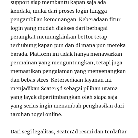
support siap membantu kapan saja ada
kendala, mulai dari proses login hingga
pengambilan kemenangan. Keberadaan fitur
login yang mudah diakses dari berbagai
perangkat memungkinkan bettor tetap
terhubung kapan pun dan di mana pun mereka
berada. Platform ini tidak hanya menawarkan
permainan yang menguntungkan, tetapi juga
memastikan pengalaman yang menyenangkan
dan bebas stres. Ketersediaan layanan ini
menjadikan Scater4d sebagai pilihan utama
yang layak dipertimbangkan oleh siapa saja
yang serius ingin menambah penghasilan dari
taruhan togel online.
Dari segi legalitas, Scater4d resmi dan terdaftar