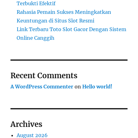
Terbukti Efektif
Rahasia Pemain Sukses Meningkatkan
Keuntungan di Situs Slot Resmi
Link Terbaru Toto Slot Gacor Dengan Sistem
Online Canggih
Recent Comments
A WordPress Commenter
on
Hello world!
Archives
August 2026