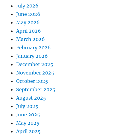
July 2026
June 2026
May 2026
April 2026
March 2026
February 2026
January 2026
December 2025
November 2025
October 2025
September 2025
August 2025
July 2025
June 2025
May 2025
April 2025