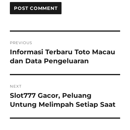
Post
PREVIOUS
navigation
Informasi Terbaru Toto Macau
Previous
post:
dan Data Pengeluaran
NEXT
Slot777 Gacor, Peluang
Next
post:
Untung Melimpah Setiap Saat