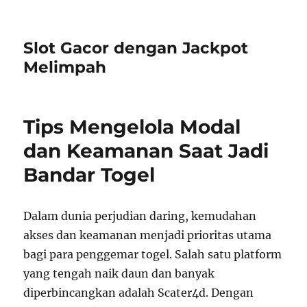
Slot Gacor dengan Jackpot
Melimpah
Tips Mengelola Modal
dan Keamanan Saat Jadi
Bandar Togel
Dalam dunia perjudian daring, kemudahan
akses dan keamanan menjadi prioritas utama
bagi para penggemar togel. Salah satu platform
yang tengah naik daun dan banyak
diperbincangkan adalah Scater4d. Dengan