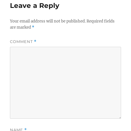
Leave a Reply
Your email address will not be published.
Required fields
are marked
*
COMMENT
*
NAME
*