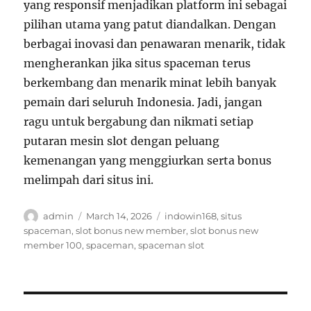
yang responsif menjadikan platform ini sebagai
pilihan utama yang patut diandalkan. Dengan
berbagai inovasi dan penawaran menarik, tidak
mengherankan jika situs spaceman terus
berkembang dan menarik minat lebih banyak
pemain dari seluruh Indonesia. Jadi, jangan
ragu untuk bergabung dan nikmati setiap
putaran mesin slot dengan peluang
kemenangan yang menggiurkan serta bonus
melimpah dari situs ini.
Author
Posted
Tags
admin
March 14, 2026
indowin168
,
situs
on
spaceman
,
slot bonus new member
,
slot bonus new
member 100
,
spaceman
,
spaceman slot