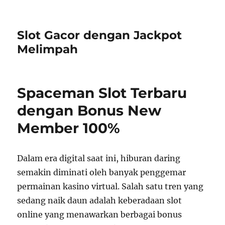
Slot Gacor dengan Jackpot
Melimpah
Spaceman Slot Terbaru
dengan Bonus New
Member 100%
Dalam era digital saat ini, hiburan daring
semakin diminati oleh banyak penggemar
permainan kasino virtual. Salah satu tren yang
sedang naik daun adalah keberadaan slot
online yang menawarkan berbagai bonus