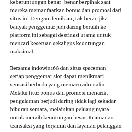
keberuntungan benar-benar berpihak saat
mereka memanfaatkan bonus dan promosi dari
situs ini. Dengan demikian, tak heran jika
banyak penggemar judi daring beralih ke
platform ini sebagai destinasi utama untuk
mencari keseruan sekaligus keuntungan
maksimal.
Bersama indowin168 dan situs spaceman,
setiap penggemar slot dapat menikmati
sensasi berbeda yang memacu adrenalin.
Melalui fitur bonus dan promosi menarik,
pengalaman berjudi daring tidak lagi sekadar
hiburan semata, melainkan peluang nyata
untuk meraih keuntungan besar. Keamanan
transaksi yang terjamin dan layanan pelanggan