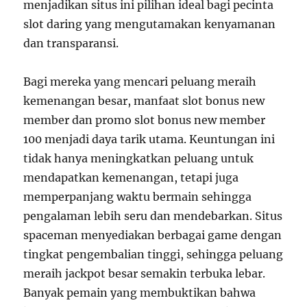
menjadikan situs ini pilihan ideal bagi pecinta
slot daring yang mengutamakan kenyamanan
dan transparansi.
Bagi mereka yang mencari peluang meraih
kemenangan besar, manfaat slot bonus new
member dan promo slot bonus new member
100 menjadi daya tarik utama. Keuntungan ini
tidak hanya meningkatkan peluang untuk
mendapatkan kemenangan, tetapi juga
memperpanjang waktu bermain sehingga
pengalaman lebih seru dan mendebarkan. Situs
spaceman menyediakan berbagai game dengan
tingkat pengembalian tinggi, sehingga peluang
meraih jackpot besar semakin terbuka lebar.
Banyak pemain yang membuktikan bahwa