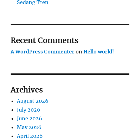
Sedang Tren
Recent Comments
A WordPress Commenter
on
Hello world!
Archives
August 2026
July 2026
June 2026
May 2026
April 2026