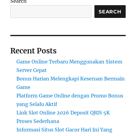
Search
SEARCH
Recent Posts
Game Online Terbaru Menggunakan Sistem
Server Cepat
Bonus Harian Melengkapi Keseruan Bermain
Game
Platform Game Online dengan Promo Bonus
yang Selalu Aktif
Link Slot Online 2026 Deposit QRIS 5K
Proses Sederhana
Informasi Situs Slot Gacor Hari Ini Yang