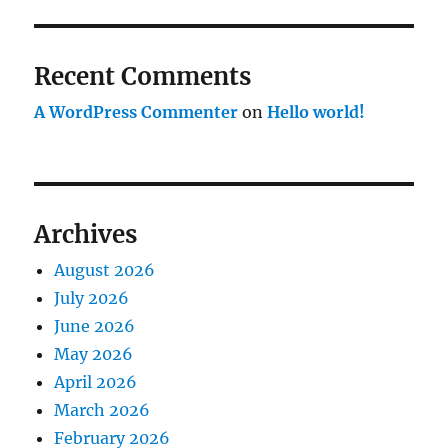
Recent Comments
A WordPress Commenter
on
Hello world!
Archives
August 2026
July 2026
June 2026
May 2026
April 2026
March 2026
February 2026