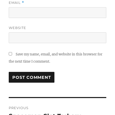
EMAIL
*
WEBSITE
Save my name, email, and website in this browser for
the next time I comment.
Post
PREVIOUS
navigation