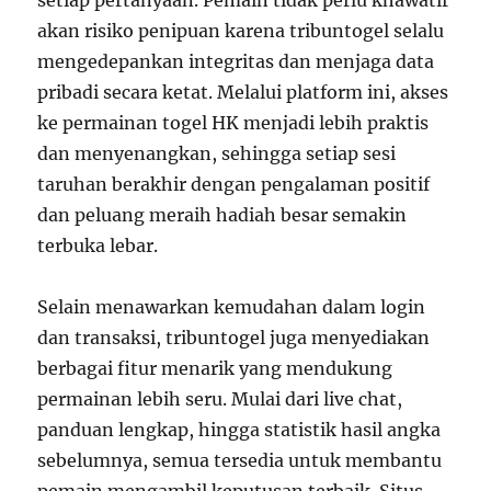
setiap pertanyaan. Pemain tidak perlu khawatir
akan risiko penipuan karena tribuntogel selalu
mengedepankan integritas dan menjaga data
pribadi secara ketat. Melalui platform ini, akses
ke permainan togel HK menjadi lebih praktis
dan menyenangkan, sehingga setiap sesi
taruhan berakhir dengan pengalaman positif
dan peluang meraih hadiah besar semakin
terbuka lebar.
Selain menawarkan kemudahan dalam login
dan transaksi, tribuntogel juga menyediakan
berbagai fitur menarik yang mendukung
permainan lebih seru. Mulai dari live chat,
panduan lengkap, hingga statistik hasil angka
sebelumnya, semua tersedia untuk membantu