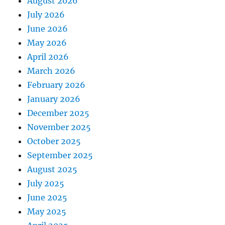
August 2026
July 2026
June 2026
May 2026
April 2026
March 2026
February 2026
January 2026
December 2025
November 2025
October 2025
September 2025
August 2025
July 2025
June 2025
May 2025