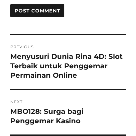
Post
PREVIOUS
navigation
Menyusuri Dunia Rina 4D: Slot
Previous
post:
Terbaik untuk Penggemar
Permainan Online
NEXT
MBO128: Surga bagi
Next
post:
Penggemar Kasino