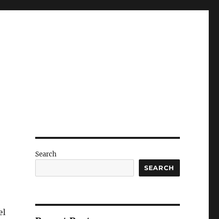
Search
SEARCH
el