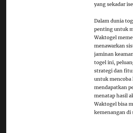
yang sekadar is
Dalam dunia tog
penting untuk m
Waktogel memenu
menawarkan sist
jaminan keamana
togel ini, pelua
strategi dan fit
untuk mencoba k
mendapatkan p
menatap hasil ak
Waktogel bisa m
kemenangan di s