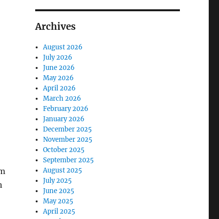
Archives
August 2026
July 2026
June 2026
May 2026
April 2026
March 2026
February 2026
January 2026
December 2025
November 2025
October 2025
September 2025
rm
August 2025
July 2025
n
June 2025
May 2025
April 2025