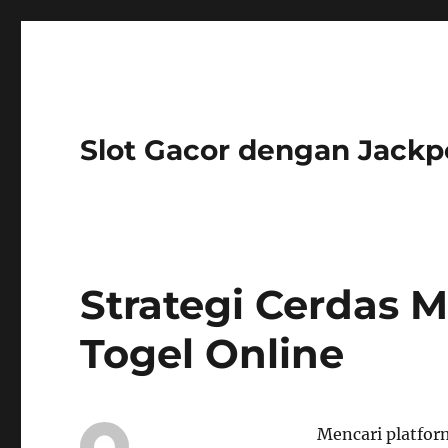
Slot Gacor dengan Jack
Strategi Cerdas 
Togel Online
Mencari platfor