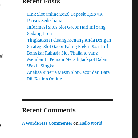
Recent Posts
n
Link Slot Online 2026 Deposit QRIS 5K
Proses Sederhana
Informasi Situs Slot Gacor Hari Ini Yang
Sedang Tren
Tingkatkan Peluang Menang Anda Dengan
Strategi Slot Gacor Paling Efektif Saat Ini!
Bongkar Rahasia Slot Thailand yang
si
Membantu Pemain Meraih Jackpot Dalam
Waktu Singkat
Analisa Kinerja Mesin Slot Gacor dari Data
Riil Kasino Online
Recent Comments
A WordPress Commenter
on
Hello world!
p