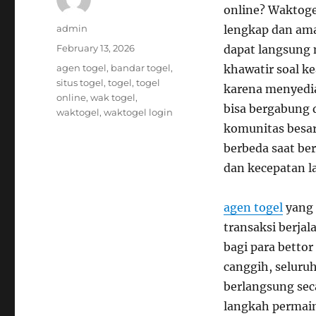
online? Waktoge
Author
admin
lengkap dan ama
Posted
February 13, 2026
dapat langsung 
on
Tags
agen togel
,
bandar togel
,
khawatir soal ke
situs togel
,
togel
,
togel
karena menyediak
online
,
wak togel
,
bisa bergabung 
waktogel
,
waktogel login
komunitas besar
berbeda saat b
dan kecepatan l
agen togel
yang 
transaksi berja
bagi para betto
canggih, seluru
berlangsung se
langkah permai