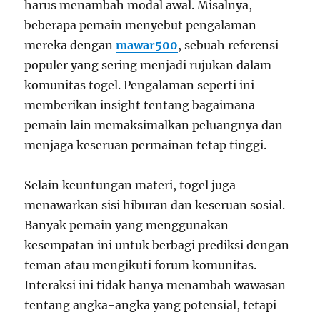
harus menambah modal awal. Misalnya,
beberapa pemain menyebut pengalaman
mereka dengan
mawar500
, sebuah referensi
populer yang sering menjadi rujukan dalam
komunitas togel. Pengalaman seperti ini
memberikan insight tentang bagaimana
pemain lain memaksimalkan peluangnya dan
menjaga keseruan permainan tetap tinggi.
Selain keuntungan materi, togel juga
menawarkan sisi hiburan dan keseruan sosial.
Banyak pemain yang menggunakan
kesempatan ini untuk berbagi prediksi dengan
teman atau mengikuti forum komunitas.
Interaksi ini tidak hanya menambah wawasan
tentang angka-angka yang potensial, tetapi