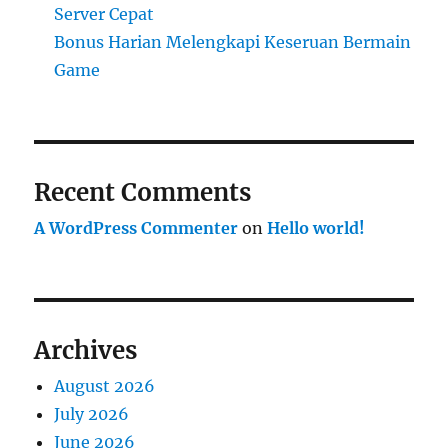
Server Cepat
Bonus Harian Melengkapi Keseruan Bermain
Game
Recent Comments
A WordPress Commenter
on
Hello world!
Archives
August 2026
July 2026
June 2026