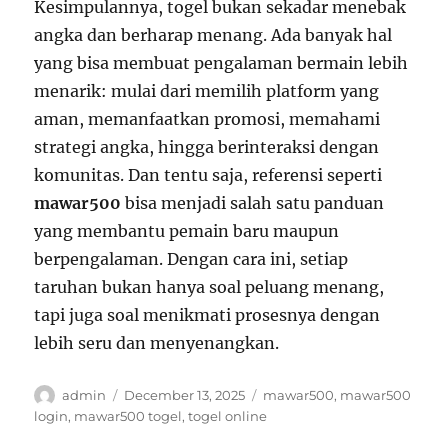
Kesimpulannya, togel bukan sekadar menebak
angka dan berharap menang. Ada banyak hal
yang bisa membuat pengalaman bermain lebih
menarik: mulai dari memilih platform yang
aman, memanfaatkan promosi, memahami
strategi angka, hingga berinteraksi dengan
komunitas. Dan tentu saja, referensi seperti
mawar500
bisa menjadi salah satu panduan
yang membantu pemain baru maupun
berpengalaman. Dengan cara ini, setiap
taruhan bukan hanya soal peluang menang,
tapi juga soal menikmati prosesnya dengan
lebih seru dan menyenangkan.
Author
Posted
Tags
admin
December 13, 2025
mawar500
,
mawar500
on
login
,
mawar500 togel
,
togel online