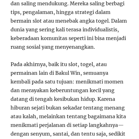
dan saling mendukung. Mereka saling berbagi
tips, pengalaman, hingga strategi dalam
bermain slot atau menebak angka togel. Dalam
dunia yang sering kali terasa individualistis,
keberadaan komunitas seperti ini bisa menjadi
ruang sosial yang menyenangkan.
Pada akhirnya, baik itu slot, togel, atau
permainan lain di Bakul Win, semuanya
kembali pada satu tujuan: menikmati momen
dan merayakan keberuntungan kecil yang
datang di tengah kesibukan hidup. Karena
hiburan sejati bukan sekadar tentang menang
atau kalah, melainkan tentang bagaimana kita
menikmati perjalanan di setiap langkahnya—
dengan senyum, santai, dan tentu saja, sedikit