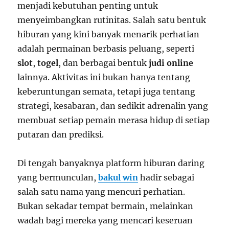
menjadi kebutuhan penting untuk
menyeimbangkan rutinitas. Salah satu bentuk
hiburan yang kini banyak menarik perhatian
adalah permainan berbasis peluang, seperti
slot
,
togel
, dan berbagai bentuk
judi online
lainnya. Aktivitas ini bukan hanya tentang
keberuntungan semata, tetapi juga tentang
strategi, kesabaran, dan sedikit adrenalin yang
membuat setiap pemain merasa hidup di setiap
putaran dan prediksi.
Di tengah banyaknya platform hiburan daring
yang bermunculan,
bakul win
hadir sebagai
salah satu nama yang mencuri perhatian.
Bukan sekadar tempat bermain, melainkan
wadah bagi mereka yang mencari keseruan