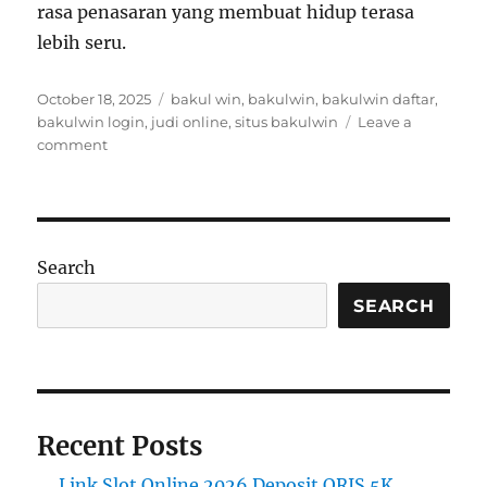
rasa penasaran yang membuat hidup terasa
lebih seru.
Posted
Tags
October 18, 2025
bakul win
,
bakulwin
,
bakulwin daftar
,
on
bakulwin login
,
judi online
,
situs bakulwin
Leave a
on
comment
Antara
Hiburan
dan
Strategi:
Cerita
Search
di
Balik
SEARCH
Keseruan
Modern
Recent Posts
Link Slot Online 2026 Deposit QRIS 5K