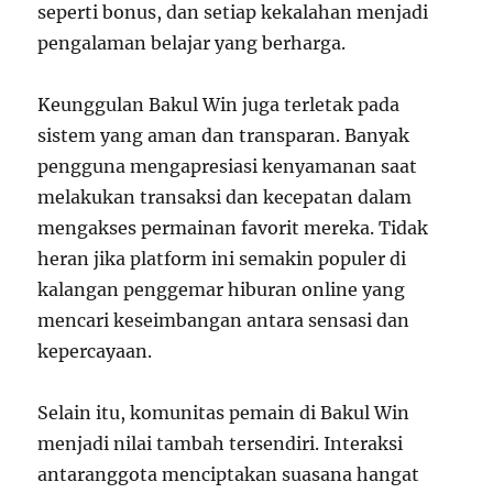
seperti bonus, dan setiap kekalahan menjadi
pengalaman belajar yang berharga.
Keunggulan Bakul Win juga terletak pada
sistem yang aman dan transparan. Banyak
pengguna mengapresiasi kenyamanan saat
melakukan transaksi dan kecepatan dalam
mengakses permainan favorit mereka. Tidak
heran jika platform ini semakin populer di
kalangan penggemar hiburan online yang
mencari keseimbangan antara sensasi dan
kepercayaan.
Selain itu, komunitas pemain di Bakul Win
menjadi nilai tambah tersendiri. Interaksi
antaranggota menciptakan suasana hangat