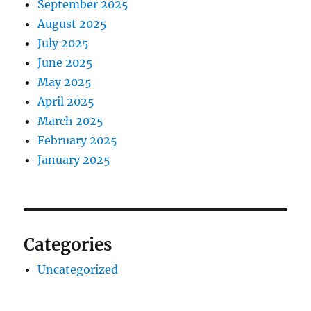
September 2025
August 2025
July 2025
June 2025
May 2025
April 2025
March 2025
February 2025
January 2025
Categories
Uncategorized