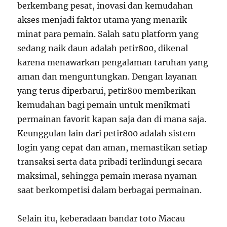
berkembang pesat, inovasi dan kemudahan
akses menjadi faktor utama yang menarik
minat para pemain. Salah satu platform yang
sedang naik daun adalah petir800, dikenal
karena menawarkan pengalaman taruhan yang
aman dan menguntungkan. Dengan layanan
yang terus diperbarui, petir800 memberikan
kemudahan bagi pemain untuk menikmati
permainan favorit kapan saja dan di mana saja.
Keunggulan lain dari petir800 adalah sistem
login yang cepat dan aman, memastikan setiap
transaksi serta data pribadi terlindungi secara
maksimal, sehingga pemain merasa nyaman
saat berkompetisi dalam berbagai permainan.
Selain itu, keberadaan bandar toto Macau