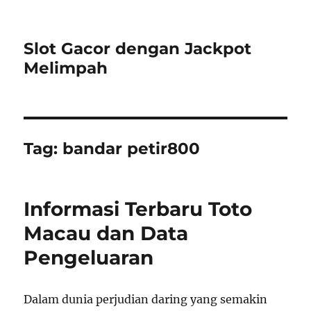
Slot Gacor dengan Jackpot
Melimpah
Tag:
bandar petir800
Informasi Terbaru Toto
Macau dan Data
Pengeluaran
Dalam dunia perjudian daring yang semakin