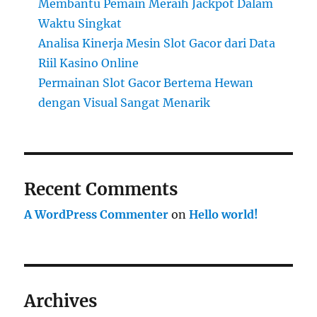
Membantu Pemain Meraih Jackpot Dalam
Waktu Singkat
Analisa Kinerja Mesin Slot Gacor dari Data
Riil Kasino Online
Permainan Slot Gacor Bertema Hewan
dengan Visual Sangat Menarik
Recent Comments
A WordPress Commenter
on
Hello world!
Archives