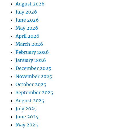
August 2026
July 2026
June 2026
May 2026
April 2026
March 2026
February 2026
January 2026
December 2025
November 2025
October 2025
September 2025
August 2025
July 2025
June 2025
May 2025