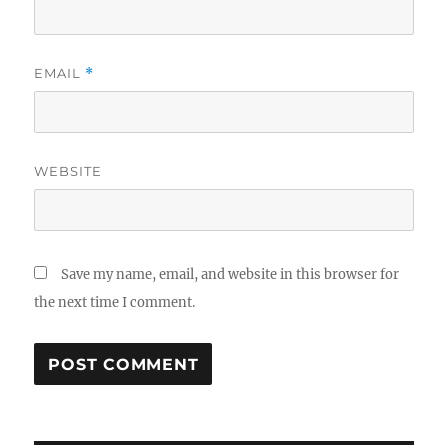
EMAIL
*
WEBSITE
Save my name, email, and website in this browser for
the next time I comment.