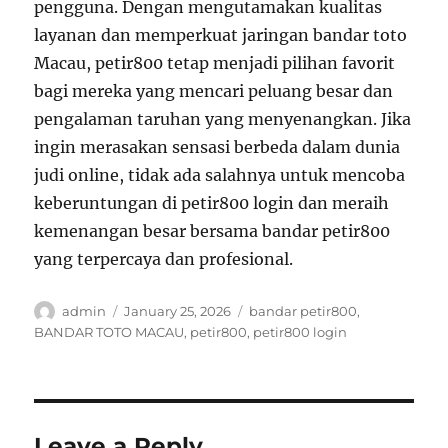
pengguna. Dengan mengutamakan kualitas
layanan dan memperkuat jaringan bandar toto
Macau, petir800 tetap menjadi pilihan favorit
bagi mereka yang mencari peluang besar dan
pengalaman taruhan yang menyenangkan. Jika
ingin merasakan sensasi berbeda dalam dunia
judi online, tidak ada salahnya untuk mencoba
keberuntungan di petir800 login dan meraih
kemenangan besar bersama bandar petir800
yang terpercaya dan profesional.
Author
Posted
Tags
admin
January 25, 2026
bandar petir800
,
on
BANDAR TOTO MACAU
,
petir800
,
petir800 login
Leave a Reply