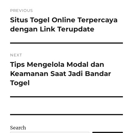
Post
PREVIOUS
navigation
Situs Togel Online Terpercaya
Previous
post:
dengan Link Terupdate
NEXT
Tips Mengelola Modal dan
Next
post:
Keamanan Saat Jadi Bandar
Togel
Search