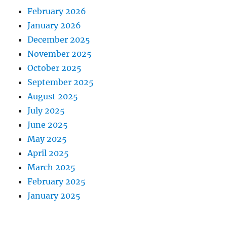
February 2026
January 2026
December 2025
November 2025
October 2025
September 2025
August 2025
July 2025
June 2025
May 2025
April 2025
March 2025
February 2025
January 2025