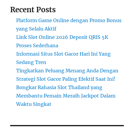
Recent Posts
Platform Game Online dengan Promo Bonus
yang Selalu Aktif
Link Slot Online 2026 Deposit QRIS 5K
Proses Sederhana
Informasi Situs Slot Gacor Hari Ini Yang
Sedang Tren
Tingkatkan Peluang Menang Anda Dengan
Strategi Slot Gacor Paling Efektif Saat Ini!
Bongkar Rahasia Slot Thailand yang
Membantu Pemain Meraih Jackpot Dalam
Waktu Singkat