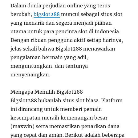
Dalam dunia perjudian online yang terus
berubah,
bigslot288
muncul sebagai situs slot
yang menarik dan segera menjadi pilihan
utama untuk para pencinta slot di Indonesia.
Dengan ribuan pengguna aktif setiap harinya,
jelas sekali bahwa Bigslot288 menawarkan
pengalaman bermain yang adil,
menguntungkan, dan tentunya
menyenangkan.
Mengapa Memilih Bigslot288
Bigslot288 bukanlah situs slot biasa. Platform
ini dirancang untuk memberi pemain
kesempatan meraih kemenangan besar
(maxwin) serta memastikan penarikan dana
yang cepat dan aman. Berikut adalah beberapa