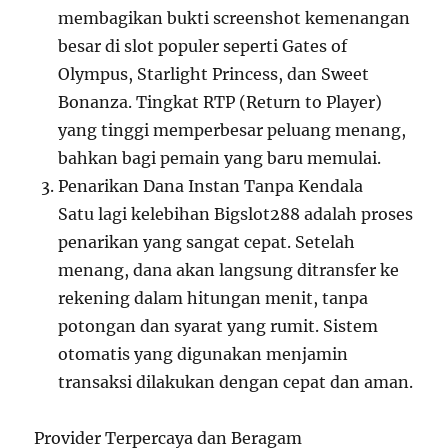
membagikan bukti screenshot kemenangan
besar di slot populer seperti Gates of
Olympus, Starlight Princess, dan Sweet
Bonanza. Tingkat RTP (Return to Player)
yang tinggi memperbesar peluang menang,
bahkan bagi pemain yang baru memulai.
Penarikan Dana Instan Tanpa Kendala
Satu lagi kelebihan Bigslot288 adalah proses
penarikan yang sangat cepat. Setelah
menang, dana akan langsung ditransfer ke
rekening dalam hitungan menit, tanpa
potongan dan syarat yang rumit. Sistem
otomatis yang digunakan menjamin
transaksi dilakukan dengan cepat dan aman.
Provider Terpercaya dan Beragam