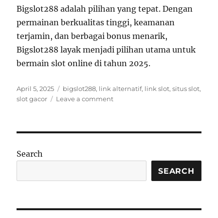
Bigslot288 adalah pilihan yang tepat. Dengan
permainan berkualitas tinggi, keamanan
terjamin, dan berbagai bonus menarik,
Bigslot288 layak menjadi pilihan utama untuk
bermain slot online di tahun 2025.
Posted
Tags
April 5, 2025
bigslot288
,
link alternatif
,
link slot
,
situs slot
,
on
on
slot gacor
Leave a comment
Slot
Gacor
Maxwin
Langsung
Cair
Search
dan
Bonus
SEARCH
Besar
Menanti
di
Bigslot288