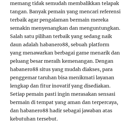
memang tidak semudah membalikkan telapak
tangan. Banyak pemain yang mencari referensi
terbaik agar pengalaman bermain mereka
semakin menyenangkan dan menguntungkan.
Salah satu pilihan terbaik yang sedang naik
daun adalah habanero88, sebuah platform
yang menawarkan berbagai game menarik dan
peluang besar meraih kemenangan. Dengan
habanero88 situs yang mudah diakses, para
penggemar taruhan bisa menikmati layanan
lengkap dan fitur inovatif yang disediakan.
Setiap pemain pasti ingin merasakan sensasi
bermain di tempat yang aman dan terpercaya,
dan habanero88 hadir sebagai jawaban atas
kebutuhan tersebut.