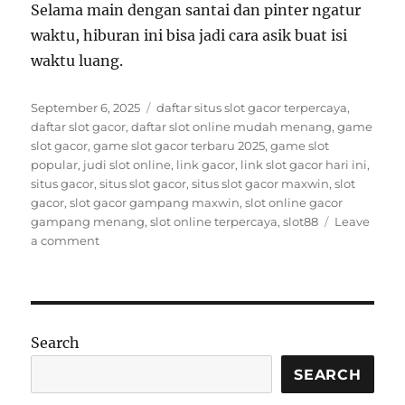
Selama main dengan santai dan pinter ngatur
waktu, hiburan ini bisa jadi cara asik buat isi
waktu luang.
Posted
Tags
September 6, 2025
daftar situs slot gacor terpercaya
,
on
daftar slot gacor
,
daftar slot online mudah menang
,
game
slot gacor
,
game slot gacor terbaru 2025
,
game slot
popular
,
judi slot online
,
link gacor
,
link slot gacor hari ini
,
situs gacor
,
situs slot gacor
,
situs slot gacor maxwin
,
slot
gacor
,
slot gacor gampang maxwin
,
slot online gacor
gampang menang
,
slot online terpercaya
,
slot88
Leave
on
a comment
Main
Serunya
Hiburan
Digital
di
Search
Dunia
Slot
SEARCH
Modern