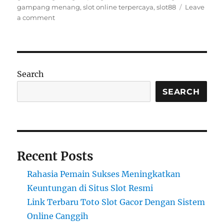
gampang menang
,
slot online terpercaya
,
slot88
Leave
on
a comment
Main
Serunya
Hiburan
Digital
di
Search
Dunia
Slot
SEARCH
Modern
Recent Posts
Rahasia Pemain Sukses Meningkatkan
Keuntungan di Situs Slot Resmi
Link Terbaru Toto Slot Gacor Dengan Sistem
Online Canggih