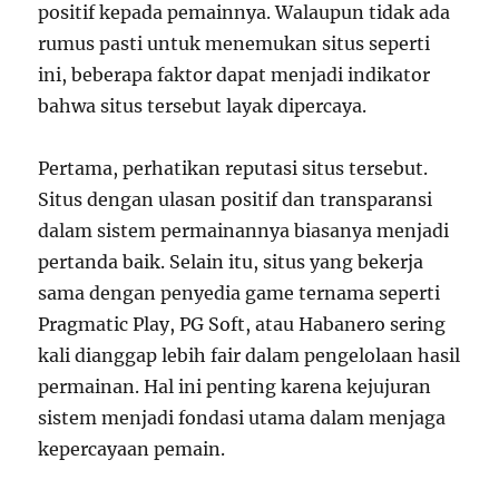
positif kepada pemainnya. Walaupun tidak ada
rumus pasti untuk menemukan situs seperti
ini, beberapa faktor dapat menjadi indikator
bahwa situs tersebut layak dipercaya.
Pertama, perhatikan reputasi situs tersebut.
Situs dengan ulasan positif dan transparansi
dalam sistem permainannya biasanya menjadi
pertanda baik. Selain itu, situs yang bekerja
sama dengan penyedia game ternama seperti
Pragmatic Play, PG Soft, atau Habanero sering
kali dianggap lebih fair dalam pengelolaan hasil
permainan. Hal ini penting karena kejujuran
sistem menjadi fondasi utama dalam menjaga
kepercayaan pemain.