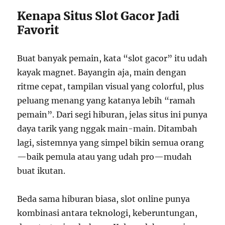
Kenapa Situs Slot Gacor Jadi
Favorit
Buat banyak pemain, kata “slot gacor” itu udah
kayak magnet. Bayangin aja, main dengan
ritme cepat, tampilan visual yang colorful, plus
peluang menang yang katanya lebih “ramah
pemain”. Dari segi hiburan, jelas situs ini punya
daya tarik yang nggak main-main. Ditambah
lagi, sistemnya yang simpel bikin semua orang
—baik pemula atau yang udah pro—mudah
buat ikutan.
Beda sama hiburan biasa, slot online punya
kombinasi antara teknologi, keberuntungan,