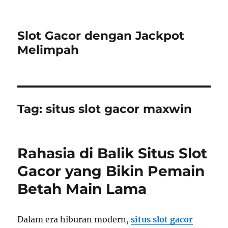
Slot Gacor dengan Jackpot
Melimpah
Tag:
situs slot gacor maxwin
Rahasia di Balik Situs Slot
Gacor yang Bikin Pemain
Betah Main Lama
Dalam era hiburan modern,
situs slot gacor