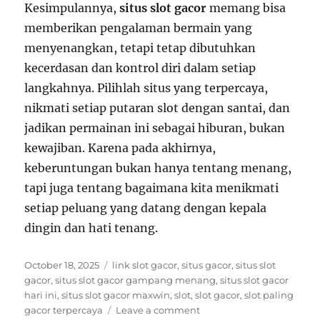
Kesimpulannya,
situs slot gacor
memang bisa
memberikan pengalaman bermain yang
menyenangkan, tetapi tetap dibutuhkan
kecerdasan dan kontrol diri dalam setiap
langkahnya. Pilihlah situs yang terpercaya,
nikmati setiap putaran slot dengan santai, dan
jadikan permainan ini sebagai hiburan, bukan
kewajiban. Karena pada akhirnya,
keberuntungan bukan hanya tentang menang,
tapi juga tentang bagaimana kita menikmati
setiap peluang yang datang dengan kepala
dingin dan hati tenang.
Posted
Tags
October 18, 2025
link slot gacor
,
situs gacor
,
situs slot
on
gacor
,
situs slot gacor gampang menang
,
situs slot gacor
hari ini
,
situs slot gacor maxwin
,
slot
,
slot gacor
,
slot paling
on
gacor terpercaya
Leave a comment