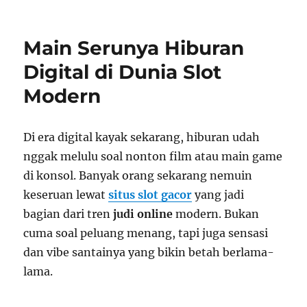
Rahasia
di
Balik
Main Serunya Hiburan
Situs
Slot
Digital di Dunia Slot
Gacor
Modern
yang
Bikin
Pemain
Betah
Di era digital kayak sekarang, hiburan udah
Main
nggak melulu soal nonton film atau main game
Lama
di konsol. Banyak orang sekarang nemuin
keseruan lewat
situs slot gacor
yang jadi
bagian dari tren
judi online
modern. Bukan
cuma soal peluang menang, tapi juga sensasi
dan vibe santainya yang bikin betah berlama-
lama.