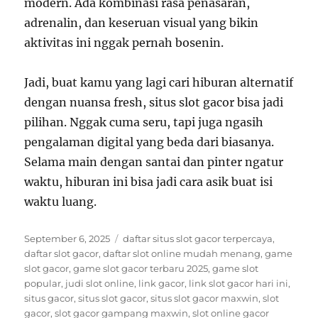
modern. Ada kombinasi rasa penasaran,
adrenalin, dan keseruan visual yang bikin
aktivitas ini nggak pernah bosenin.
Jadi, buat kamu yang lagi cari hiburan alternatif
dengan nuansa fresh, situs slot gacor bisa jadi
pilihan. Nggak cuma seru, tapi juga ngasih
pengalaman digital yang beda dari biasanya.
Selama main dengan santai dan pinter ngatur
waktu, hiburan ini bisa jadi cara asik buat isi
waktu luang.
Posted
Tags
September 6, 2025
daftar situs slot gacor terpercaya
,
on
daftar slot gacor
,
daftar slot online mudah menang
,
game
slot gacor
,
game slot gacor terbaru 2025
,
game slot
popular
,
judi slot online
,
link gacor
,
link slot gacor hari ini
,
situs gacor
,
situs slot gacor
,
situs slot gacor maxwin
,
slot
gacor
,
slot gacor gampang maxwin
,
slot online gacor