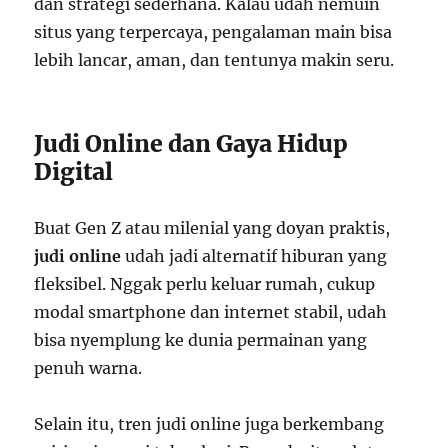
dan strategi sederhana. Kalau udah nemuin
situs yang terpercaya, pengalaman main bisa
lebih lancar, aman, dan tentunya makin seru.
Judi Online dan Gaya Hidup
Digital
Buat Gen Z atau milenial yang doyan praktis,
judi online
udah jadi alternatif hiburan yang
fleksibel. Nggak perlu keluar rumah, cukup
modal smartphone dan internet stabil, udah
bisa nyemplung ke dunia permainan yang
penuh warna.
Selain itu, tren judi online juga berkembang