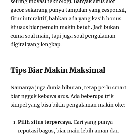
seiring inovasi teknologi. Banyak situs slot
gacor sekarang punya tampilan yang responsif,
fitur interaktif, bahkan ada yang kasih bonus
khusus biar pemain makin betah. Jadi bukan
cuma soal main, tapi juga soal pengalaman
digital yang lengkap.
Tips Biar Makin Maksimal
Namanya juga dunia hiburan, tetap perlu smart
biar nggak kebawa arus. Ada beberapa trik
simpel yang bisa bikin pengalaman makin oke:
Pilih situs terpercaya.
Cari yang punya
reputasi bagus, biar main lebih aman dan