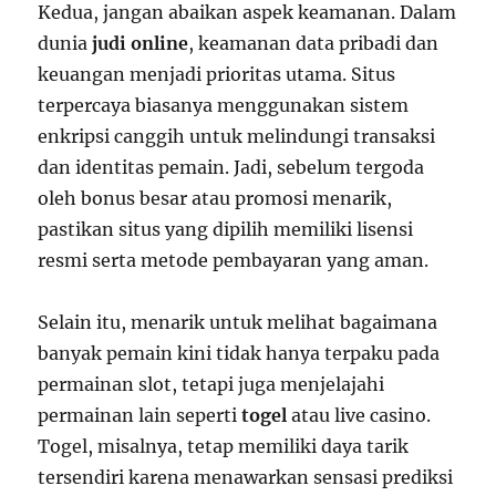
Kedua, jangan abaikan aspek keamanan. Dalam
dunia
judi online
, keamanan data pribadi dan
keuangan menjadi prioritas utama. Situs
terpercaya biasanya menggunakan sistem
enkripsi canggih untuk melindungi transaksi
dan identitas pemain. Jadi, sebelum tergoda
oleh bonus besar atau promosi menarik,
pastikan situs yang dipilih memiliki lisensi
resmi serta metode pembayaran yang aman.
Selain itu, menarik untuk melihat bagaimana
banyak pemain kini tidak hanya terpaku pada
permainan slot, tetapi juga menjelajahi
permainan lain seperti
togel
atau live casino.
Togel, misalnya, tetap memiliki daya tarik
tersendiri karena menawarkan sensasi prediksi