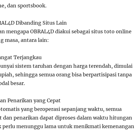
ine, dan sportsbook.
AL4D Dibanding Situs Lain
an mengapa OBRAL4D diakui sebagai situs toto online
g masa, antara lain:
angat Terjangkau
yai sistem taruhan dengan harga terendah, dimulai
upiah, sehingga semua orang bisa berpartisipasi tanpa
dal besar.
dan Penarikan yang Cepat
tomatis yang beroperasi sepanjang waktu, semua
it dan penarikan dapat diproses dalam waktu hitungan
dak perlu menunggu lama untuk menikmati kemenangan