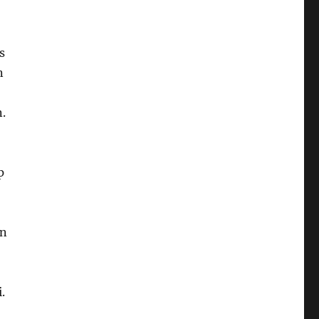
s
n
.
p
an
.