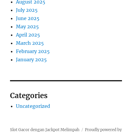
August 2025
July 2025
June 2025
May 2025
April 2025
March 2025
February 2025
January 2025
Categories
Uncategorized
Slot Gacor dengan Jackpot Melimpah
Proudly powered by