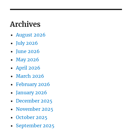
Archives
August 2026
July 2026
June 2026
May 2026
April 2026
March 2026
February 2026
January 2026
December 2025
November 2025
October 2025
September 2025