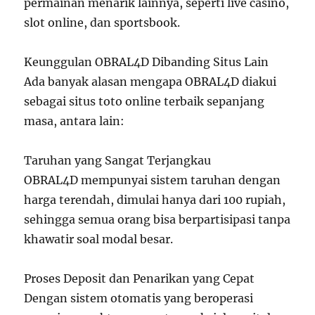
permainan menarik lainnya, seperti live casino,
slot online, dan sportsbook.
Keunggulan OBRAL4D Dibanding Situs Lain
Ada banyak alasan mengapa OBRAL4D diakui
sebagai situs toto online terbaik sepanjang
masa, antara lain:
Taruhan yang Sangat Terjangkau
OBRAL4D mempunyai sistem taruhan dengan
harga terendah, dimulai hanya dari 100 rupiah,
sehingga semua orang bisa berpartisipasi tanpa
khawatir soal modal besar.
Proses Deposit dan Penarikan yang Cepat
Dengan sistem otomatis yang beroperasi