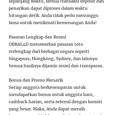
sepanjang waktu, semua transaksi deposit dan
penarikan dapat diproses dalam waktu
hitungan detik. Anda tidak perlu menunggu
lama untuk menikmati kemenangan Anda!
Pasaran Lengkap dan Resmi
OBRAL4D menawarkan pasaran toto
terlengkap dari berbagai negara seperti
Singapura, Hongkong, Sydney, dan lainnya.
Semua hasilnya dijamin resmi dan transparan.
Bonus dan Promo Menarik
Setiap anggota berkesempatan untuk
mendapatkan bonus untuk anggota baru,
cashback harian, serta referral dengan komisi
yang besar. Maka, Anda dapat meraih