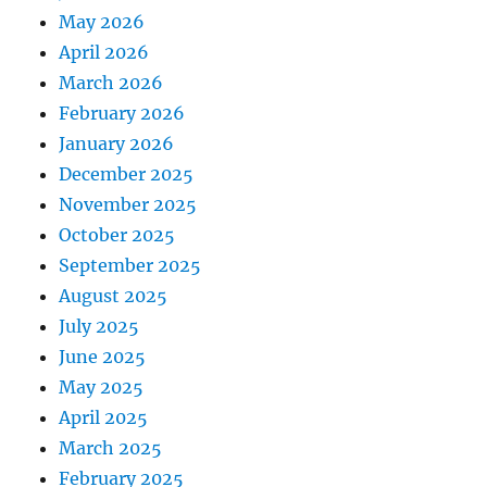
May 2026
April 2026
March 2026
February 2026
January 2026
December 2025
November 2025
October 2025
September 2025
August 2025
July 2025
June 2025
May 2025
April 2025
March 2025
February 2025