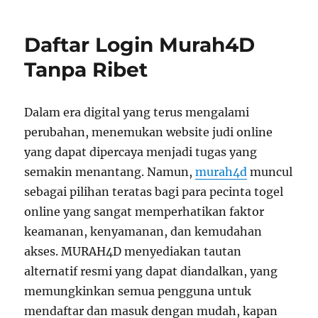
Main
Serius,
Daftar Login Murah4D
Tapi
Tetap
Tanpa Ribet
Santai
di
Dunia
Dalam era digital yang terus mengalami
Digital
perubahan, menemukan website judi online
yang dapat dipercaya menjadi tugas yang
semakin menantang. Namun,
murah4d
muncul
sebagai pilihan teratas bagi para pecinta togel
online yang sangat memperhatikan faktor
keamanan, kenyamanan, dan kemudahan
akses. MURAH4D menyediakan tautan
alternatif resmi yang dapat diandalkan, yang
memungkinkan semua pengguna untuk
mendaftar dan masuk dengan mudah, kapan