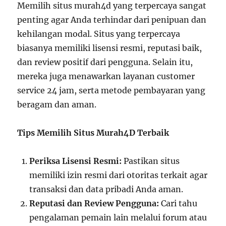
Memilih situs murah4d yang terpercaya sangat
penting agar Anda terhindar dari penipuan dan
kehilangan modal. Situs yang terpercaya
biasanya memiliki lisensi resmi, reputasi baik,
dan review positif dari pengguna. Selain itu,
mereka juga menawarkan layanan customer
service 24 jam, serta metode pembayaran yang
beragam dan aman.
Tips Memilih Situs Murah4D Terbaik
Periksa Lisensi Resmi:
Pastikan situs
memiliki izin resmi dari otoritas terkait agar
transaksi dan data pribadi Anda aman.
Reputasi dan Review Pengguna:
Cari tahu
pengalaman pemain lain melalui forum atau