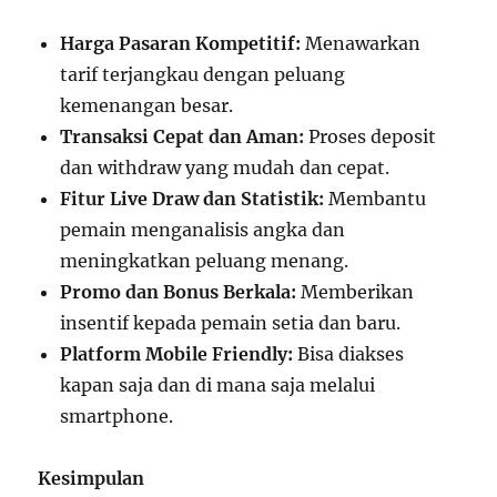
Harga Pasaran Kompetitif:
Menawarkan
tarif terjangkau dengan peluang
kemenangan besar.
Transaksi Cepat dan Aman:
Proses deposit
dan withdraw yang mudah dan cepat.
Fitur Live Draw dan Statistik:
Membantu
pemain menganalisis angka dan
meningkatkan peluang menang.
Promo dan Bonus Berkala:
Memberikan
insentif kepada pemain setia dan baru.
Platform Mobile Friendly:
Bisa diakses
kapan saja dan di mana saja melalui
smartphone.
Kesimpulan