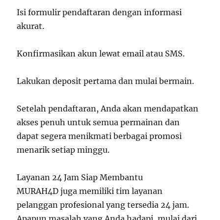
Isi formulir pendaftaran dengan informasi
akurat.
Konfirmasikan akun lewat email atau SMS.
Lakukan deposit pertama dan mulai bermain.
Setelah pendaftaran, Anda akan mendapatkan
akses penuh untuk semua permainan dan
dapat segera menikmati berbagai promosi
menarik setiap minggu.
Layanan 24 Jam Siap Membantu
MURAH4D juga memiliki tim layanan
pelanggan profesional yang tersedia 24 jam.
Apapun masalah yang Anda hadapi, mulai dari