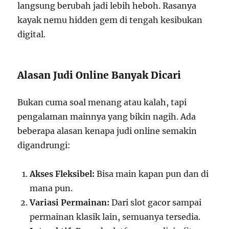
langsung berubah jadi lebih heboh. Rasanya
kayak nemu hidden gem di tengah kesibukan
digital.
Alasan Judi Online Banyak Dicari
Bukan cuma soal menang atau kalah, tapi
pengalaman mainnya yang bikin nagih. Ada
beberapa alasan kenapa judi online semakin
digandrungi:
Akses Fleksibel:
Bisa main kapan pun dan di
mana pun.
Variasi Permainan:
Dari slot gacor sampai
permainan klasik lain, semuanya tersedia.