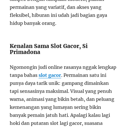
permainan yang variatif, dan akses yang
fleksibel, hiburan ini udah jadi bagian gaya
hidup banyak orang.
Kenalan Sama Slot Gacor, Si
Primadona
Ngomongin judi online rasanya nggak lengkap
tanpa bahas
slot gacor
. Permainan satu ini
punya daya tarik unik: gampang dimainkan
tapi sensasinya maksimal. Visual yang penuh
warna, animasi yang bikin betah, dan peluang
kemenangan yang lumayan sering bikin
banyak pemain jatuh hati. Apalagi kalau lagi
hoki dan putaran slot lagi gacor, suasana