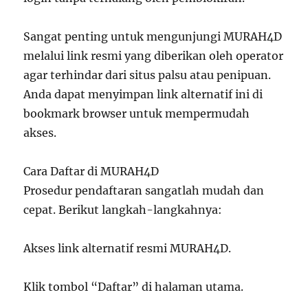
Sangat penting untuk mengunjungi MURAH4D
melalui link resmi yang diberikan oleh operator
agar terhindar dari situs palsu atau penipuan.
Anda dapat menyimpan link alternatif ini di
bookmark browser untuk mempermudah
akses.
Cara Daftar di MURAH4D
Prosedur pendaftaran sangatlah mudah dan
cepat. Berikut langkah-langkahnya:
Akses link alternatif resmi MURAH4D.
Klik tombol “Daftar” di halaman utama.