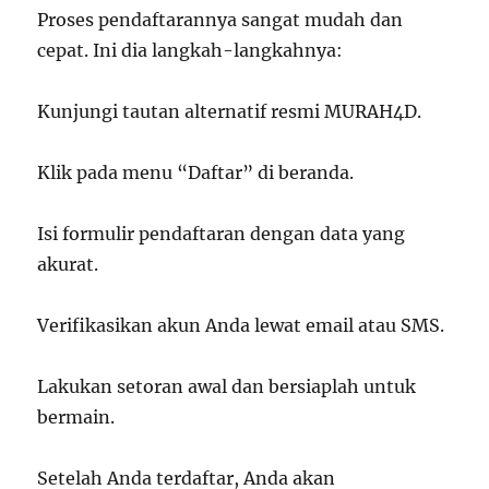
Proses pendaftarannya sangat mudah dan
cepat. Ini dia langkah-langkahnya:
Kunjungi tautan alternatif resmi MURAH4D.
Klik pada menu “Daftar” di beranda.
Isi formulir pendaftaran dengan data yang
akurat.
Verifikasikan akun Anda lewat email atau SMS.
Lakukan setoran awal dan bersiaplah untuk
bermain.
Setelah Anda terdaftar, Anda akan