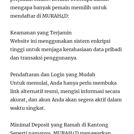
mengapa banyak pemain memilih untuk
mendaftar di MURAH4D:
Keamanan yang Terjamin
Website ini menggunakan sistem enkripsi
tinggi untuk menjaga kerahasiaan data pribadi
dan transaksi penggunanya.
Pendaftaran dan Login yang Mudah
Untuk memulai, Anda hanya perlu membuka
link alternatif resmi, mengisi informasi secara
akurat, dan akun Anda akan segera aktif dalam
waktu singkat.
Minimal Deposit yang Ramah di Kantong
Seperti namanya, MURAH4D menawarkan