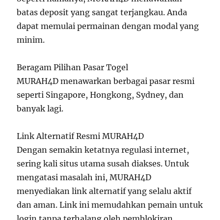
batas deposit yang sangat terjangkau. Anda
dapat memulai permainan dengan modal yang
minim.
Beragam Pilihan Pasar Togel
MURAH4D menawarkan berbagai pasar resmi
seperti Singapore, Hongkong, Sydney, dan
banyak lagi.
Link Alternatif Resmi MURAH4D
Dengan semakin ketatnya regulasi internet,
sering kali situs utama susah diakses. Untuk
mengatasi masalah ini, MURAH4D
menyediakan link alternatif yang selalu aktif
dan aman. Link ini memudahkan pemain untuk
login tanpa terhalang oleh pemblokiran.