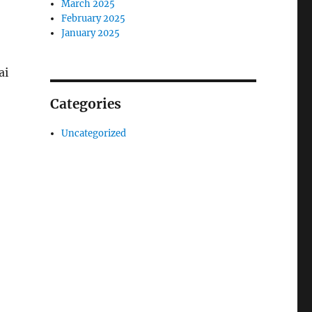
March 2025
February 2025
January 2025
ai
Categories
Uncategorized