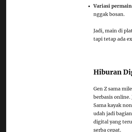
Variasi permai
nggak bosan.
Jadi, main di pl
tapi tetap ada e
Hiburan Dig
Gen Z sama mile
berbasis online.
Sama kayak nont
udah jadi bagia
digital yang ter
serba cepat.