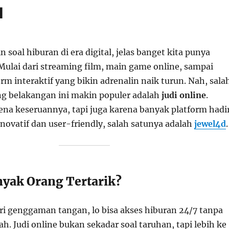
u
soal hiburan di era digital, jelas banget kita punya
Mulai dari streaming film, main game online, sampai
orm interaktif yang bikin adrenalin naik turun. Nah, sala
ng belakangan ini makin populer adalah
judi online
.
na keseruannya, tapi juga karena banyak platform hadi
novatif dan user-friendly, salah satunya adalah
jewel4d
.
yak Orang Tertarik?
ari genggaman tangan, lo bisa akses hiburan 24/7 tanpa
ah. Judi online bukan sekadar soal taruhan, tapi lebih ke