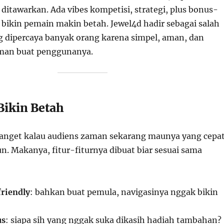
ditawarkan. Ada vibes kompetisi, strategi, plus bonus-
 bikin pemain makin betah. Jewel4d hadir sebagai salah
ng dipercaya banyak orang karena simpel, aman, dan
aman buat penggunanya.
Bikin Betah
banget kalau audiens zaman sekarang maunya yang cepat
n. Makanya, fitur-fiturnya dibuat biar sesuai sama
riendly
: bahkan buat pemula, navigasinya nggak bikin
us
: siapa sih yang nggak suka dikasih hadiah tambahan?