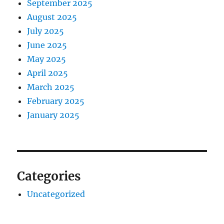
September 2025
August 2025
July 2025
June 2025
May 2025
April 2025
March 2025
February 2025
January 2025
Categories
Uncategorized