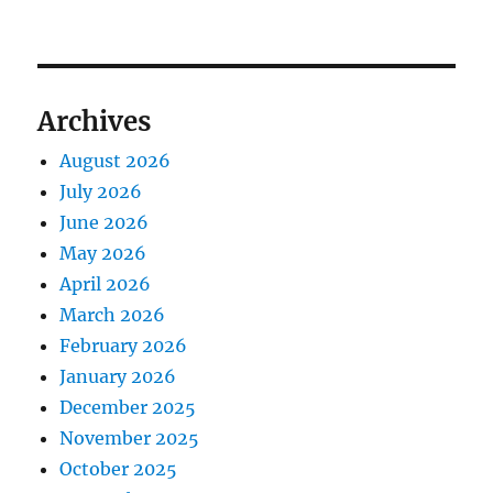
Archives
August 2026
July 2026
June 2026
May 2026
April 2026
March 2026
February 2026
January 2026
December 2025
November 2025
October 2025