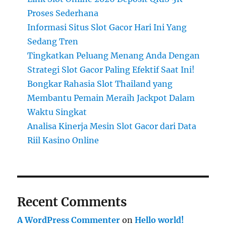
Proses Sederhana
Informasi Situs Slot Gacor Hari Ini Yang
Sedang Tren
Tingkatkan Peluang Menang Anda Dengan
Strategi Slot Gacor Paling Efektif Saat Ini!
Bongkar Rahasia Slot Thailand yang
Membantu Pemain Meraih Jackpot Dalam
Waktu Singkat
Analisa Kinerja Mesin Slot Gacor dari Data
Riil Kasino Online
Recent Comments
A WordPress Commenter
on
Hello world!