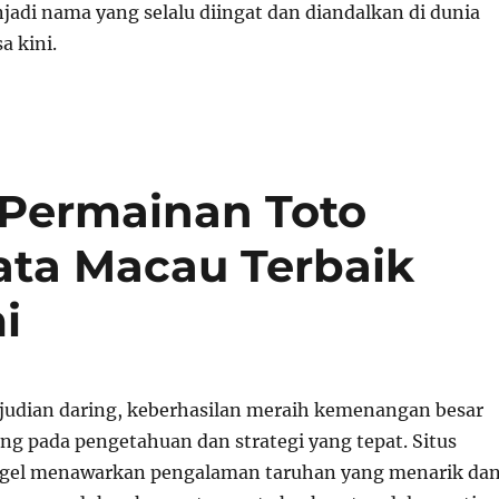
jadi nama yang selalu diingat dan diandalkan di dunia
a kini.
 Permainan Toto
ta Macau Terbaik
i
judian daring, keberhasilan meraih kemenangan besar
ng pada pengetahuan dan strategi yang tepat. Situs
togel menawarkan pengalaman taruhan yang menarik da