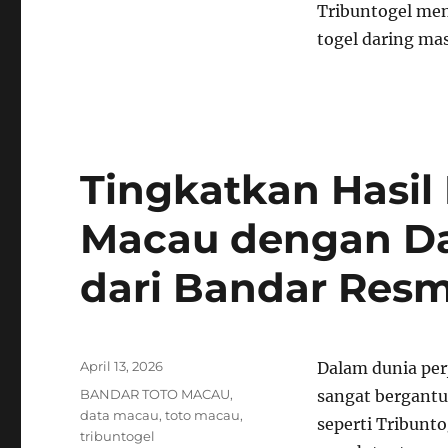
Tribuntogel men
togel daring mas
Tingkatkan Hasil
Macau dengan Da
dari Bandar Resm
Posted
April 13, 2026
Dalam dunia per
on
Tags
BANDAR TOTO MACAU
,
sangat bergantu
data macau
,
toto macau
,
seperti Tribun
tribuntogel