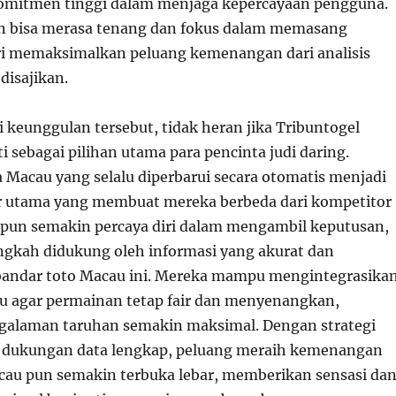
mitmen tinggi dalam menjaga kepercayaan pengguna.
n bisa merasa tenang dan fokus dalam memasang
i memaksimalkan peluang kemenangan dari analisis
isajikan.
 keunggulan tersebut, tidak heran jika Tribuntogel
 sebagai pilihan utama para pencinta judi daring.
 Macau yang selalu diperbarui secara otomatis menjadi
or utama yang membuat mereka berbeda dari kompetitor
or pun semakin percaya diri dalam mengambil keputusan,
angkah didukung oleh informasi yang akurat dan
 bandar toto Macau ini. Mereka mampu mengintegrasika
ru agar permainan tetap fair dan menyenangkan,
galaman taruhan semakin maksimal. Dengan strategi
a dukungan data lengkap, peluang meraih kemenangan
acau pun semakin terbuka lebar, memberikan sensasi da