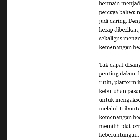
bermain menjad
percaya bahwa 
judi daring. De
kerap diberikan
sekaligus menar
kemenangan besa
Tak dapat disa
penting dalam du
rutin, platform
kebutuhan pasar
untuk mengakses
melalui Tribunt
kemenangan bes
memilih platfor
keberuntungan. 