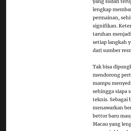
yang sudah teruj
lengkap memban
permainan, seh
signifikan. Ket
taruhan menjad
setiap langkah 
dari sumber res
Tak bisa dipungk
mendorong pertu
mampu menyedia
sehingga siapa 
teknis. Sebagai
menawarkan ber
bettor baru mau
Macau yang leng