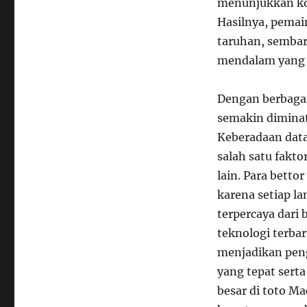
menunjukkan ko
Hasilnya, pemai
taruhan, sembar
mendalam yang d
Dengan berbagai
semakin diminati
Keberadaan data
salah satu fakt
lain. Para bett
karena setiap l
terpercaya dari
teknologi terba
menjadikan pen
yang tepat sert
besar di toto M