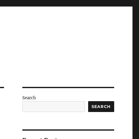
Search
SEARCH