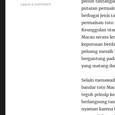
penuh tantanga
on
Leave a comment
putaran permain
Tingkatkan
Hasil
berbagai jenis
Permainan
permainan toto M
Toto
Keunggulan utam
Macau
dengan
Macau secara le
Data
keputusan berda
Macau
peluang meraih 
Terbaik
dari
bergantung pada
Bandar
yang matang dan 
Resmi
Selain menawark
bandar toto Mac
teguh prinsip k
berlangsung tan
nyaman karena 