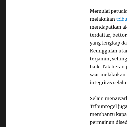
Lebih
Konsisten
Memulai petuala
melakukan
trib
mendapatkan aks
terdaftar, betto
yang lengkap dan
Keunggulan utam
terjamin, sehing
baik. Tak heran
saat melakukan t
integritas selal
Selain menawar
Tribuntogel jug
membantu kapan
permainan dise