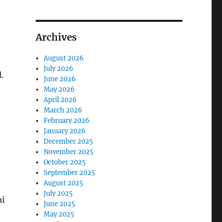
Archives
August 2026
July 2026
.
June 2026
May 2026
April 2026
March 2026
February 2026
January 2026
December 2025
November 2025
October 2025
September 2025
August 2025
July 2025
ai
June 2025
n
May 2025