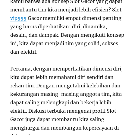
kamu bahwa ada konsep Slot Gacor yang dapat
membantu tim kita menjadi lebih efisien? Slot
vip555
Gacor memiliki empat dimensi penting
yang harus diperhatikan: diri, dinamika,
desain, dan dampak. Dengan mengikuti konsep
ini, kita dapat menjadi tim yang solid, sukses,
dan efektif.
Pertama, dengan memperhatikan dimensi diri,
kita dapat lebih memahami diri sendiri dan
rekan tim. Dengan mengetahui kelebihan dan
kekurangan masing-masing anggota tim, kita
dapat saling melengkapi dan bekerja lebih
efektif. Diskusi terbuka mengenai profil Slot
Gacor juga dapat membantu kita saling
menghargai dan membangun kepercayaan di