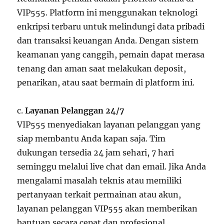
VIP555. Platform ini menggunakan teknologi
enkripsi terbaru untuk melindungi data pribadi
dan transaksi keuangan Anda. Dengan sistem
keamanan yang canggih, pemain dapat merasa
tenang dan aman saat melakukan deposit,
penarikan, atau saat bermain di platform ini.
c.
Layanan Pelanggan 24/7
VIP555 menyediakan layanan pelanggan yang
siap membantu Anda kapan saja. Tim
dukungan tersedia 24 jam sehari, 7 hari
seminggu melalui live chat dan email. Jika Anda
mengalami masalah teknis atau memiliki
pertanyaan terkait permainan atau akun,
layanan pelanggan VIP555 akan memberikan
bantuan secara cepat dan profesional.