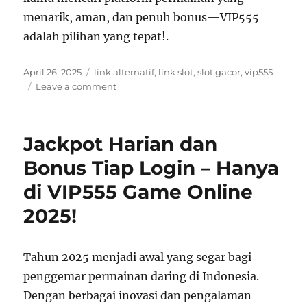
menarik, aman, dan penuh bonus—VIP555
adalah pilihan yang tepat!.
Posted
Tags
April 26, 2025
link alternatif
,
link slot
,
slot gacor
,
vip555
on
on
Leave a comment
VIP555
Mengubah
Cara
Jackpot Harian dan
Kita
Bermain
Bonus Tiap Login – Hanya
Game
di VIP555 Game Online
Menjadi
Pengalaman
2025!
yang
Lebih
Membahagiakan
Tahun 2025 menjadi awal yang segar bagi
penggemar permainan daring di Indonesia.
Dengan berbagai inovasi dan pengalaman