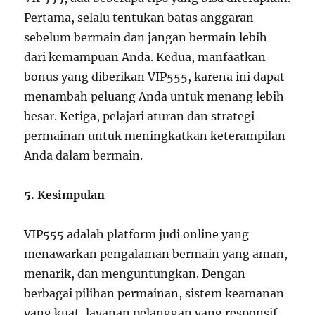
Pertama, selalu tentukan batas anggaran
sebelum bermain dan jangan bermain lebih
dari kemampuan Anda. Kedua, manfaatkan
bonus yang diberikan VIP555, karena ini dapat
menambah peluang Anda untuk menang lebih
besar. Ketiga, pelajari aturan dan strategi
permainan untuk meningkatkan keterampilan
Anda dalam bermain.
5. Kesimpulan
VIP555 adalah platform judi online yang
menawarkan pengalaman bermain yang aman,
menarik, dan menguntungkan. Dengan
berbagai pilihan permainan, sistem keamanan
yang kuat, layanan pelanggan yang responsif,