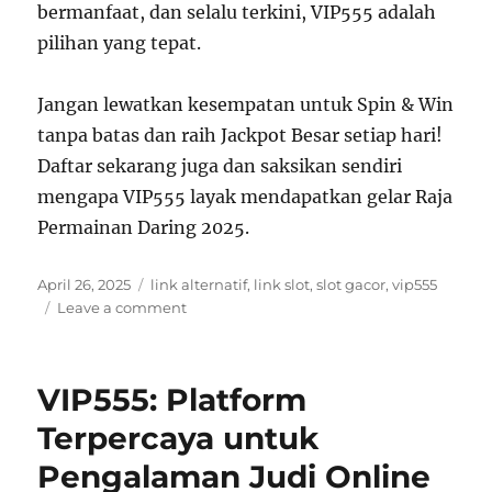
bermanfaat, dan selalu terkini, VIP555 adalah
pilihan yang tepat.
Jangan lewatkan kesempatan untuk Spin & Win
tanpa batas dan raih Jackpot Besar setiap hari!
Daftar sekarang juga dan saksikan sendiri
mengapa VIP555 layak mendapatkan gelar Raja
Permainan Daring 2025.
Posted
Tags
April 26, 2025
link alternatif
,
link slot
,
slot gacor
,
vip555
on
on
Leave a comment
Jackpot
Harian
dan
VIP555: Platform
Bonus
Tiap
Terpercaya untuk
Login
Pengalaman Judi Online
–
Hanya