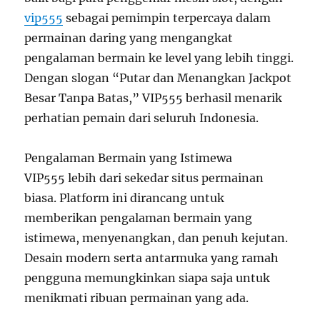
vip555
sebagai pemimpin terpercaya dalam
permainan daring yang mengangkat
pengalaman bermain ke level yang lebih tinggi.
Dengan slogan “Putar dan Menangkan Jackpot
Besar Tanpa Batas,” VIP555 berhasil menarik
perhatian pemain dari seluruh Indonesia.
Pengalaman Bermain yang Istimewa
VIP555 lebih dari sekedar situs permainan
biasa. Platform ini dirancang untuk
memberikan pengalaman bermain yang
istimewa, menyenangkan, dan penuh kejutan.
Desain modern serta antarmuka yang ramah
pengguna memungkinkan siapa saja untuk
menikmati ribuan permainan yang ada.