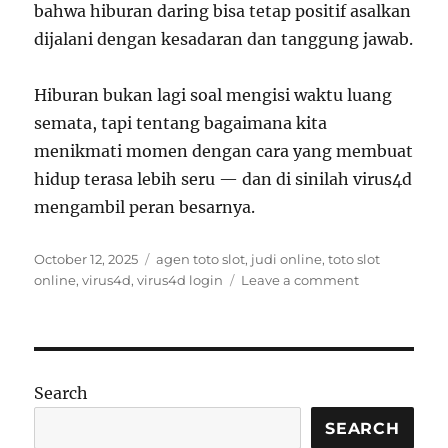
bahwa hiburan daring bisa tetap positif asalkan
dijalani dengan kesadaran dan tanggung jawab.
Hiburan bukan lagi soal mengisi waktu luang
semata, tapi tentang bagaimana kita
menikmati momen dengan cara yang membuat
hidup terasa lebih seru — dan di sinilah virus4d
mengambil peran besarnya.
Posted
Tags
October 12, 2025
agen toto slot
,
judi online
,
toto slot
on
on
online
,
virus4d
,
virus4d login
Leave a comment
Menyelami
Arus
Hiburan
Modern
yang
Search
Tak
Pernah
SEARCH
Surut