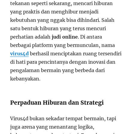
tekanan seperti sekarang, mencari hiburan
yang praktis dan menghibur menjadi
kebutuhan yang nggak bisa dihindari. Salah
satu bentuk hiburan yang terus mencuri
perhatian adalah
judi online
. Di antara
berbagai platform yang bermunculan, nama
virus4d
berhasil menciptakan ruang tersendiri
di hati para pencintanya dengan inovasi dan
pengalaman bermain yang berbeda dari
kebanyakan.
Perpaduan Hiburan dan Strategi
Virus4d bukan sekadar tempat bermain, tapi
juga arena yang menantang logika,