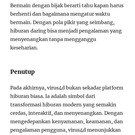
Bermain dengan bijak berarti tahu kapan harus
berhenti dan bagaimana mengatur waktu
bermain. Dengan pola pikir yang seimbang,
hiburan daring bisa menjadi pengalaman yang
menyenangkan tanpa mengganggu
keseharian.
Penutup
Pada akhirnya, virus4d bukan sekadar platform
hiburan biasa. Ia adalah simbol dari
transformasi hiburan modern yang semakin
cerdas, interaktif, dan menyenangkan. Dengan
mengedepankan kenyamanan, keamanan, dan
pengalaman pengguna, virus4d menunjukkan