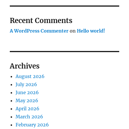
Recent Comments
A WordPress Commenter
on
Hello world!
Archives
August 2026
July 2026
June 2026
May 2026
April 2026
March 2026
February 2026