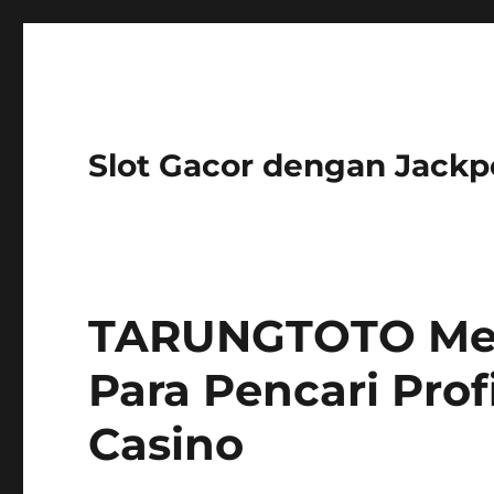
Slot Gacor dengan Jack
TARUNGTOTO Men
Para Pencari Prof
Casino