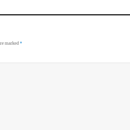
 are marked
*