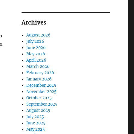
Archives
a
August 2026
July 2026
in
June 2026
May 2026
April 2026
March 2026
February 2026
January 2026
December 2025
November 2025
October 2025
September 2025
August 2025
July 2025
June 2025
May 2025