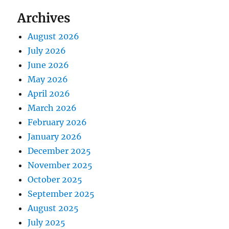
Archives
August 2026
July 2026
June 2026
May 2026
April 2026
March 2026
February 2026
January 2026
December 2025
November 2025
October 2025
September 2025
August 2025
July 2025