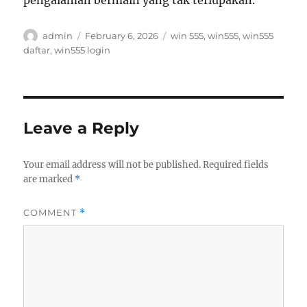
pengalaman bermain yang tak terlupakan.
Author
Posted
Tags
admin
February 6, 2026
win 555
,
win555
,
win555
on
daftar
,
win555 login
Leave a Reply
Your email address will not be published.
Required fields
are marked
*
COMMENT
*