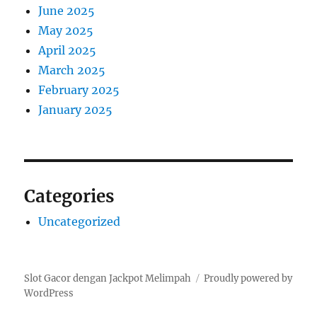
June 2025
May 2025
April 2025
March 2025
February 2025
January 2025
Categories
Uncategorized
Slot Gacor dengan Jackpot Melimpah
Proudly powered by
WordPress