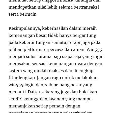
membuat setiap anggota merasa dihargai dan
mendapatkan nilai lebih selama bertransaksi
serta bermain.
Kesimpulannya, keberhasilan dalam meraih
kemenangan besar tidak hanya bergantung
pada keberuntungan semata, tetapi juga pada
pilihan platform terpercaya dan aman. Win555
menjadi solusi utama bagi siapa saja yang ingin
merasakan sensasi kemenangan nyata dengan
sistem yang mudah diakses dan dilengkapi
fitur lengkap. Jangan ragu untuk melakukan
win555 login dan raih peluang besar yang
menanti. Daftar sekarang juga dan buktikan
sendiri keunggulan layanan yang mampu
memanjakan setiap pemain dengan