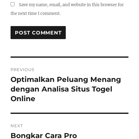
Save my name, email, and website in this browser for
the next time I comment.
Post
PREVIOUS
navigation
Optimalkan Peluang Menang
Previous
post:
dengan Analisa Situs Togel
Online
NEXT
Bongkar Cara Pro
Next