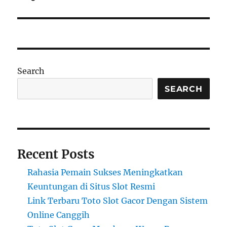
Search
SEARCH
Recent Posts
Rahasia Pemain Sukses Meningkatkan
Keuntungan di Situs Slot Resmi
Link Terbaru Toto Slot Gacor Dengan Sistem
Online Canggih