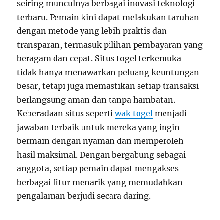
seiring munculnya berbagai inovasi teknologi
terbaru. Pemain kini dapat melakukan taruhan
dengan metode yang lebih praktis dan
transparan, termasuk pilihan pembayaran yang
beragam dan cepat. Situs togel terkemuka
tidak hanya menawarkan peluang keuntungan
besar, tetapi juga memastikan setiap transaksi
berlangsung aman dan tanpa hambatan.
Keberadaan situs seperti
wak togel
menjadi
jawaban terbaik untuk mereka yang ingin
bermain dengan nyaman dan memperoleh
hasil maksimal. Dengan bergabung sebagai
anggota, setiap pemain dapat mengakses
berbagai fitur menarik yang memudahkan
pengalaman berjudi secara daring.