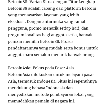
Betcoin88: Varian Situs dengan Fitur Lengkap
Betcoin88 adalah cabang dari platform Betcoin
yang menawarkan layanan yang lebih
eksklusif. Dengan antarmuka yang ramah
pengguna, promo menarik setiap hari, dan
program loyalitas bagi anggota setia, banyak
pemain memilih Betcoin88. Proses
pendaftarannya yang mudah serta bonus untuk
anggota baru semakin menarik banyak orang.
BetcoinAsia: Fokus pada Pasar Asia
BetcoinAsia difokuskan untuk melayani pasar
Asia, termasuk Indonesia. Situs ini sepenuhnya
mendukung bahasa Indonesia dan
menyediakan metode pembayaran lokal yang
memudahkan pemain di negara ini.