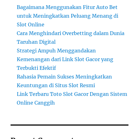
Bagaimana Menggunakan Fitur Auto Bet
untuk Meningkatkan Peluang Menang di
Slot Online
Cara Menghindari Overbetting dalam Dunia
Taruhan Digital
Strategi Ampuh Menggandakan
Kemenangan dari Link Slot Gacor yang
Terbukti Efektif
Rahasia Pemain Sukses Meningkatkan
Keuntungan di Situs Slot Resmi
Link Terbaru Toto Slot Gacor Dengan Sistem
Online Canggih