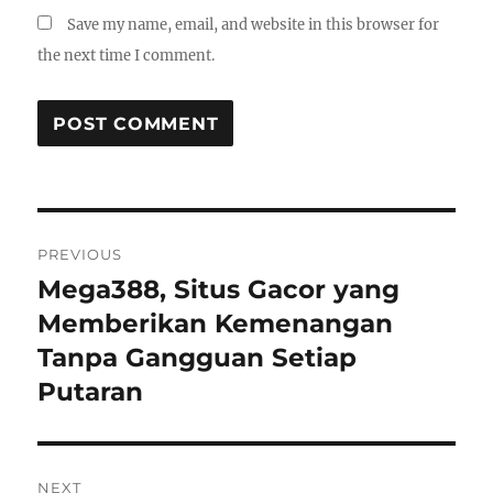
Save my name, email, and website in this browser for
the next time I comment.
Post
PREVIOUS
navigation
Mega388, Situs Gacor yang
Previous
post:
Memberikan Kemenangan
Tanpa Gangguan Setiap
Putaran
NEXT