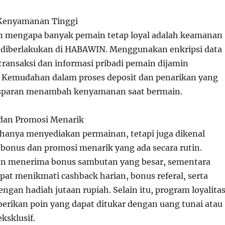
Kenyamanan Tinggi
an mengapa banyak pemain tetap loyal adalah keamanan
 diberlakukan di HABAWIN. Menggunakan enkripsi data
transaksi dan informasi pribadi pemain dijamin
 Kemudahan dalam proses deposit dan penarikan yang
ansparan menambah kenyamanan saat bermain.
dan Promosi Menarik
anya menyediakan permainan, tetapi juga dikenal
 bonus dan promosi menarik yang ada secara rutin.
an menerima bonus sambutan yang besar, sementara
pat menikmati cashback harian, bonus referal, serta
ngan hadiah jutaan rupiah. Selain itu, program loyalita
ikan poin yang dapat ditukar dengan uang tunai atau
ksklusif.