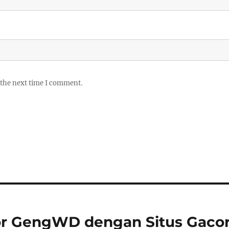
 the next time I comment.
or GengWD dengan Situs Gaco