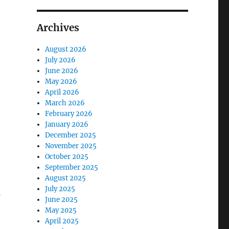
Archives
August 2026
July 2026
June 2026
May 2026
April 2026
March 2026
February 2026
January 2026
December 2025
November 2025
October 2025
September 2025
August 2025
July 2025
s
June 2025
May 2025
April 2025