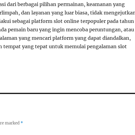
i dari berbagai pilihan permainan, keamanan yang
erlimpah, dan layanan yang luar biasa, tidak mengejutka
akui sebagai platform slot online terpopuler pada tahun
da pemain baru yang ingin mencoba peruntungan, atau
laman yang mencari platform yang dapat diandalkan,
 tempat yang tepat untuk memulai pengalaman slot
 are marked
*