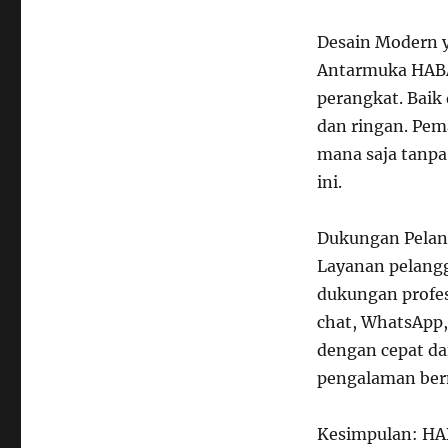
Desain Modern 
Antarmuka HABA
perangkat. Baik 
dan ringan. Pem
mana saja tanpa 
ini.
Dukungan Pelan
Layanan pelang
dukungan profes
chat, WhatsApp,
dengan cepat d
pengalaman ber
Kesimpulan: HAB