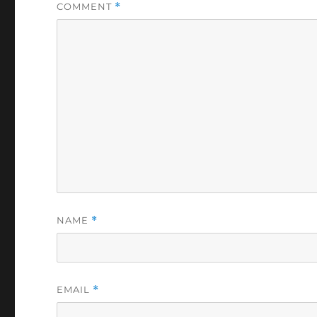
COMMENT
*
NAME
*
EMAIL
*