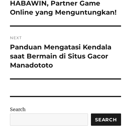
navigation
HABAWIN, Partner Game
Previous
post:
Online yang Menguntungkan!
NEXT
Panduan Mengatasi Kendala
Next
post:
saat Bermain di Situs Gacor
Manadototo
Search
SEARCH