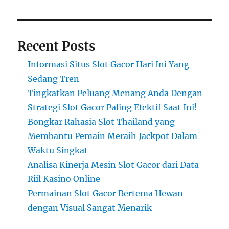
Recent Posts
Informasi Situs Slot Gacor Hari Ini Yang
Sedang Tren
Tingkatkan Peluang Menang Anda Dengan
Strategi Slot Gacor Paling Efektif Saat Ini!
Bongkar Rahasia Slot Thailand yang
Membantu Pemain Meraih Jackpot Dalam
Waktu Singkat
Analisa Kinerja Mesin Slot Gacor dari Data
Riil Kasino Online
Permainan Slot Gacor Bertema Hewan
dengan Visual Sangat Menarik