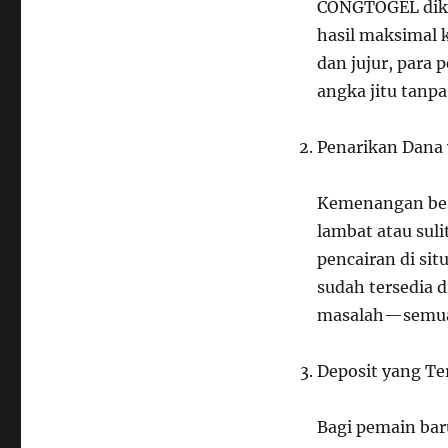
CONGTOGEL diken
hasil maksimal 
dan jujur, para
angka jitu tanp
Penarikan Dana
Kemenangan besa
lambat atau suli
pencairan di sit
sudah tersedia 
masalah—semuan
Deposit yang Te
Bagi pemain ba