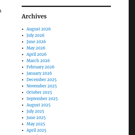
n
Archives
August 2026
July 2026
June 2026
May 2026
April 2026
March 2026
February 2026
January 2026
December 2025
November 2025
October 2025
September 2025
August 2025
July 2025
June 2025
May 2025
April 2025