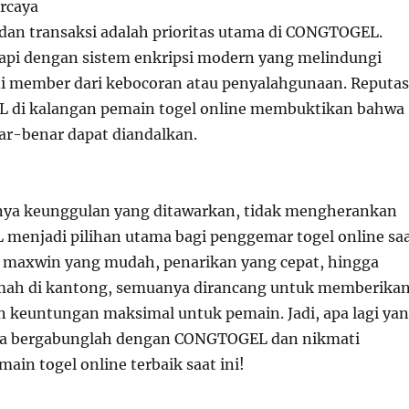
rcaya
an transaksi adalah prioritas utama di CONGTOGEL.
gkapi dengan sistem enkripsi modern yang melindungi
di member dari kebocoran atau penyalahgunaan. Reputas
 di kalangan pemain togel online membuktikan bahwa
nar-benar dapat diandalkan.
ya keunggulan yang ditawarkan, tidak mengherankan
menjadi pilihan utama bagi penggemar togel online sa
ng maxwin yang mudah, penarikan yang cepat, hingga
amah di kantong, semuanya dirancang untuk memberika
keuntungan maksimal untuk pemain. Jadi, apa lagi ya
ra bergabunglah dengan CONGTOGEL dan nikmati
in togel online terbaik saat ini!