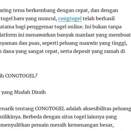
aring terus berkembang dengan cepat, dan dengan
 togel baru yang muncul,
congtogel
telah berhasil
 utama bagi penggemar togel online. Ini bukan tanpa
 platform ini menawarkan banyak manfaat yang membuat
yaman dan puas, seperti peluang maxwin yang tinggi,
n dana yang sangat cepat, serta deposit yang ramah di
ih CONGTOGEL?
 yang Mudah Diraih
enarik tentang CONGTOGEL adalah aksesibilitas peluan
ilikinya. Berbeda dengan situs togel lainnya yang
menyulitkan pemain meraih kemenangan besar,