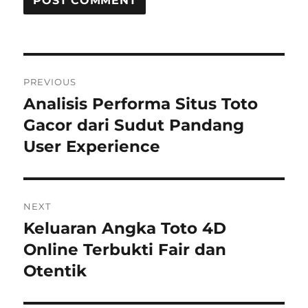
Post
PREVIOUS
navigation
Analisis Performa Situs Toto
Previous
post:
Gacor dari Sudut Pandang
User Experience
NEXT
Keluaran Angka Toto 4D
Next
post:
Online Terbukti Fair dan
Otentik