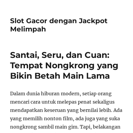
Slot Gacor dengan Jackpot
Melimpah
Santai, Seru, dan Cuan:
Tempat Nongkrong yang
Bikin Betah Main Lama
Dalam dunia hiburan modern, setiap orang
mencari cara untuk melepas penat sekaligus
mendapatkan keseruan yang bernilai lebih. Ada
yang memilih nonton film, ada juga yang suka
nongkrong sambil main gim. Tapi, belakangan