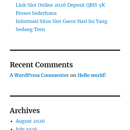
Link Slot Online 2026 Deposit QRIS 5K
Proses Sederhana
Informasi Situs Slot Gacor Hari Ini Yang
Sedang Tren
Recent Comments
A WordPress Commenter
on
Hello world!
Archives
August 2026
July 2026