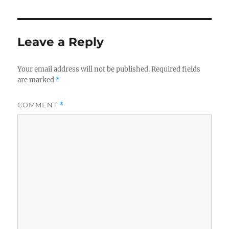
Leave a Reply
Your email address will not be published.
Required fields
are marked
*
COMMENT
*