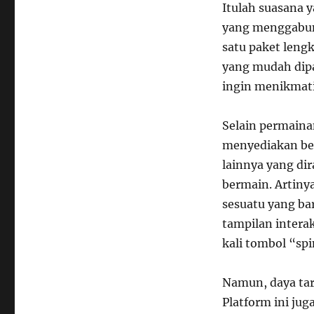
Main
Itulah suasana 
Lama
yang menggabun
satu paket leng
yang mudah dipa
ingin menikmati 
Selain permaina
menyediakan be
lainnya yang di
bermain. Artiny
sesuatu yang ba
tampilan intera
kali tombol “spi
Namun, daya tar
Platform ini j