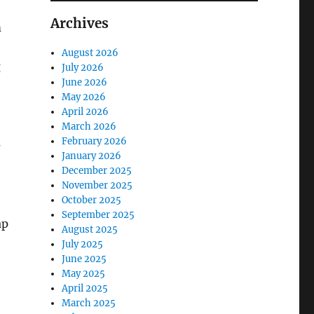
Archives
m
August 2026
g
July 2026
June 2026
May 2026
April 2026
March 2026
February 2026
e
January 2026
December 2025
November 2025
October 2025
September 2025
ap
August 2025
July 2025
June 2025
May 2025
April 2025
March 2025