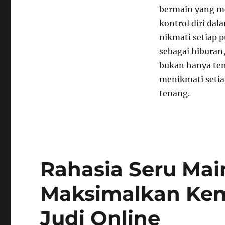
bermain yang me
kontrol diri dal
nikmati setiap p
sebagai hiburan
bukan hanya ten
menikmati setia
tenang.
Rahasia Seru Mai
Maksimalkan Kem
Judi Online