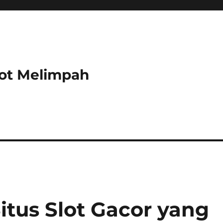
pot Melimpah
Situs Slot Gacor yang