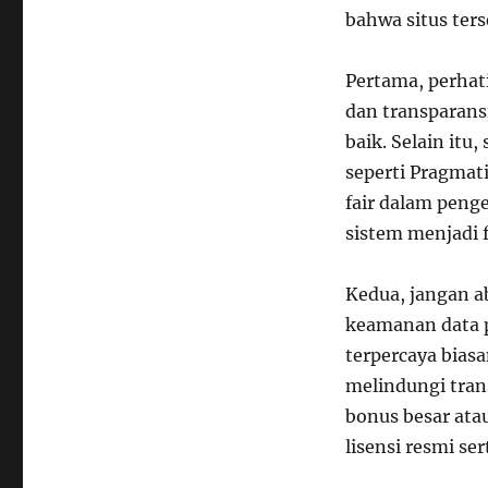
Bikin
bahwa situs ters
Pemain
Betah
Main
Pertama, perhati
Lama
dan transparans
baik. Selain it
seperti Pragmati
fair dalam penge
sistem menjadi 
Kedua, jangan 
keamanan data p
terpercaya bias
melindungi trans
bonus besar atau
lisensi resmi s