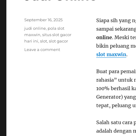
Posted
September 16, 2025
Siapa sih yang 
on
Tags
judi online
,
pola slot
sampai sekarang,
maxwin
,
situs slot gacor
online
. Meski te
hari ini
,
slot
,
slot gacor
bikin peluang m
on
Leave a comment
slot maxwin
.
Rahasia
Seru
Main
Buat para pema
Slot
rahasia” untuk 
untuk
Maksimalkan
100% berhasil 
Kemenangan
Generator) yang 
di
tepat, peluang u
Dunia
Judi
Online
Salah satu car
adalah dengan m