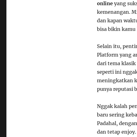
online
yang suks
kemenangan. Mis
dan kapan waktu
bisa bikin kamu 
Selain itu, pent
Platform yang a
dari tema klasi
seperti ini ngga
meningkatkan ke
punya reputasi
Nggak kalah pen
baru sering keb
Padahal, dengan
dan tetap enjoy