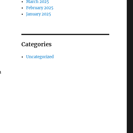
March 2025
February 2025
January 2025
Categories
Uncategorized
a