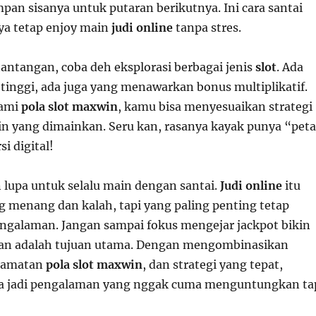
mpan sisanya untuk putaran berikutnya. Ini cara santai
aya tetap enjoy main
judi online
tanpa stres.
tantangan, coba deh eksplorasi berbagai jenis
slot
. Ada
tinggi, ada juga yang menawarkan bonus multiplikatif.
ami
pola slot maxwin
, kamu bisa menyesuaikan strategi
sin yang dimainkan. Seru kan, rasanya kayak punya “peta
i digital!
n lupa untuk selalu main dengan santai.
Judi online
itu
menang dan kalah, tapi yang paling penting tetap
ngalaman. Jangan sampai fokus mengejar jackpot bikin
ran adalah tujuan utama. Dengan mengombinasikan
gamatan
pola slot maxwin
, dan strategi yang tepat,
a jadi pengalaman yang nggak cuma menguntungkan ta