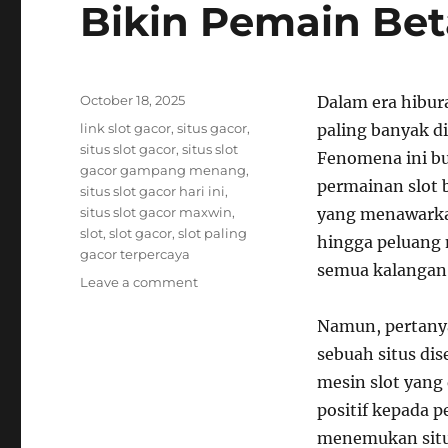
Bikin Pemain Be
Posted
October 18, 2025
Dalam era hibu
on
Tags
link slot gacor
,
situs gacor
,
paling banyak d
situs slot gacor
,
situs slot
Fenomena ini b
gacor gampang menang
,
permainan slot 
situs slot gacor hari ini
,
situs slot gacor maxwin
,
yang menawarkan
slot
,
slot gacor
,
slot paling
hingga peluang 
gacor terpercaya
semua kalangan
on
Leave a comment
Rahasia
di
Namun, pertany
Balik
sebuah situs dis
Situs
mesin slot yang
Slot
Gacor
positif kepada 
yang
menemukan situs