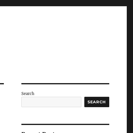
Search
SEARCH